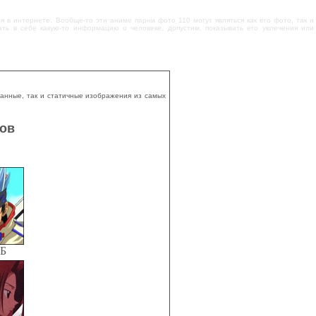
 в интернете. Вообще-то эти аниме парни фото 110 могут являться как его фото, так и
ть в себе какую-то информацию о человеке, допустим, показывать его увлечения или
ванные, так и статичные изображения из самых
мов
КБ