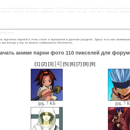
ночки небольшой величины, например 110, используемые для представления пользователя
тинками разной тематики, например аниме парни, но при этом фото обязаны заключа
я форумов
ю картинок парней в этом стиле и выложили в данном разделе. Здесь есть как анимиро
ь как всегда у нас их можно совершенно бесплатно.
ачать аниме парни фото 110 пикселей для фору
[4]
[1]
[2]
[3]
[5]
[6]
[7]
[8]
[9]
jpg, 7 КБ
jpg, 7 