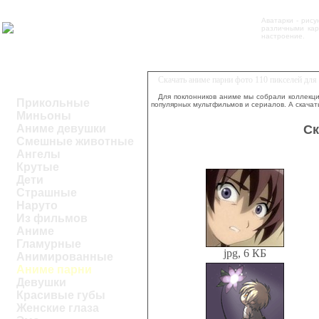
Аватарки - рису
различными кар
настроение.
Скачать аниме парни фото 110 пикселей дл
Для поклонников аниме мы собрали коллекци
Прикольные
популярных мультфильмов и сериалов. А скачат
Миньоны
Ск
Аниме девушки
Смешные животные
Ангелы
Крутые
Дети
Страшные
Наруто
Из фильмов
Аниме
Гламурные
jpg, 6 КБ
Анимированные
Аниме парни
Девушки
Красивые губы
Женские глаза