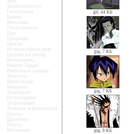
Эмо
Знаменитости
Готические
gif, 44 КБ
Винкс
Женские
Позитивные
Еда
Природа
Цветы
Из мультфильмов
jpg, 7 КБ
Шаржи на звезд
Мотоциклы
Мишки Тедди
Любовь и сердца
Фэнтези
Мультяшки
Машины
jpg, 7 КБ
Хэллоуин
Новогодние
14 февраля
Любовь и романтика
Куклы
Драконы
Братц
Весенние
jpg, 8 КБ