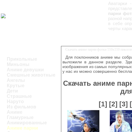
Аватарки 
представле
парни фот
разной нап
в себе опр
черты хара
Скачать аниме парни фотки 110x110 пиксел
Для поклонников аниме мы собра
Прикольные
выложили в данном разделе. Зде
Миньоны
изображения из самых популярных 
Аниме девушки
у нас их можно совершенно беспла
Смешные животные
Ангелы
Скачать аниме пар
Крутые
дл
Дети
Страшные
Наруто
[1]
[2]
[3]
Из фильмов
Аниме
Гламурные
Анимированные
Аниме парни