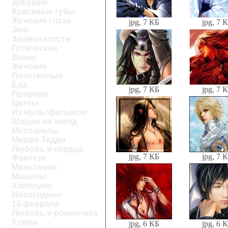
Девушки
Красивые губы
Женские глаза
jpg, 7 КБ
jpg, 7 
Эмо
Знаменитости
Готические
Винкс
Женские
Позитивные
Еда
jpg, 7 КБ
jpg, 7 
Природа
Цветы
Из мультфильмов
Шаржи на звезд
Мотоциклы
Мишки Тедди
Любовь и сердца
jpg, 7 КБ
jpg, 7 
Фэнтези
Мультяшки
Машины
Хэллоуин
Новогодние
14 февраля
Любовь и романтика
Куклы
jpg, 6 КБ
jpg, 6 