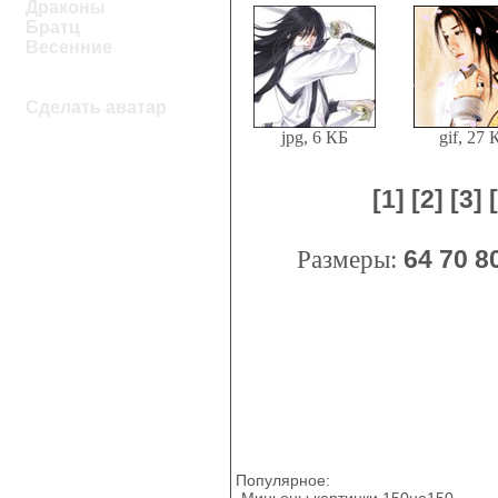
Драконы
Братц
Весенние
Сделать аватар
jpg, 6 КБ
gif, 27 
[1]
[2]
[3]
Размеры:
64
70
8
Популярное:
Миньоны картинки 150на150