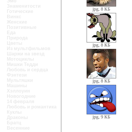
Эмо
Знаменитости
jpg, 8 КБ
Готические
Винкс
Женские
Позитивные
Еда
Природа
Цветы
jpg, 8 КБ
Из мультфильмов
Шаржи на звезд
Мотоциклы
Мишки Тедди
Любовь и сердца
Фэнтези
Мультяшки
jpg, 8 КБ
Машины
Хэллоуин
Новогодние
14 февраля
Любовь и романтика
Куклы
jpg, 9 КБ
Драконы
Братц
Весенние