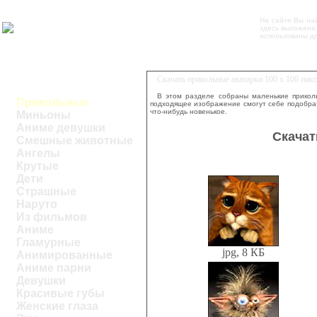
На сайте Вы н
здесь выложена 
использованы дл
Скачать прикольные аватарки 100 х 100 пик
В этом разделе собраны маленькие приколь
Прикольные
подходящее изображение смогут себе подобрат
что-нибудь новенькое.
Миньоны
Аниме девушки
Скачат
Смешные животные
Ангелы
Крутые
Дети
Страшные
Наруто
Из фильмов
Аниме
Гламурные
jpg, 8 КБ
Анимированные
Аниме парни
Девушки
Красивые губы
Женские глаза