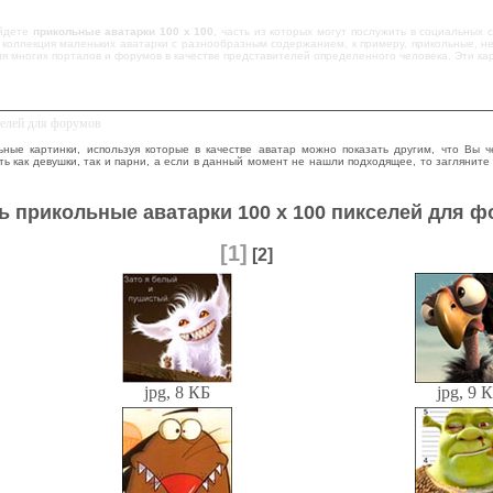
айдете
прикольные аватарки 100 х 100
, часть из которых могут послужить в социальных 
коллекция маленьких аватарки с разнообразным содержанием, к примеру, прикольные, не
я многих порталов и форумов в качестве представителей определенного человека. Эти ка
селей для форумов
ные картинки, используя которые в качестве аватар можно показать другим, что Вы 
ь как девушки, так и парни, а если в данный момент не нашли подходящее, то загляните
ь прикольные аватарки 100 х 100 пикселей для 
[1]
[2]
jpg, 8 КБ
jpg, 9 