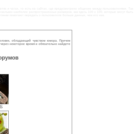
сетях и чатах, то есть на сайтах, где предусмотрено общение между пользователями. Так
скольких наиболее распространенных размеров, как здесь 100 х 100, которые могут быть
ртинки помогают передать о пользователе больше данных, чем его ник.
человек, обладающий чувством юмора. Причем
 через некоторое время и обязательно найдете
форумов
КБ