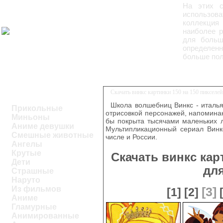
На этих 
использова
коллекция 
наиболее р
для больш
определенн
больше пол
Скачать винкс картинки 150 на 150 пикселе
Школа волшебниц Винкс - италь
Прикольные
отрисовкой персонажей, напоминаю
Миньоны
бы покрыта тысячами маленьких л
Аниме девушки
Мультипликационный сериал Винкс
Смешные животные
числе и России.
Ангелы
Крутые
Скачать винкс кар
Дети
дл
Страшные
Наруто
Из фильмов
[3]
[1]
[2]
Аниме
Гламурные
Анимированные