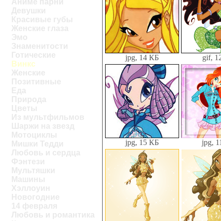
Аниме парни
Девушки
Красивые губы
Женские глаза
Эмо
Знаменитости
Готические
jpg, 14 КБ
gif, 
Винкс
Женские
Позитивные
Еда
Природа
Цветы
Из мультфильмов
Шаржи на звезд
Мотоциклы
jpg, 15 КБ
jpg, 
Мишки Тедди
Любовь и сердца
Фэнтези
Мультяшки
Машины
Хэллоуин
Новогодние
14 февраля
Любовь и романтика