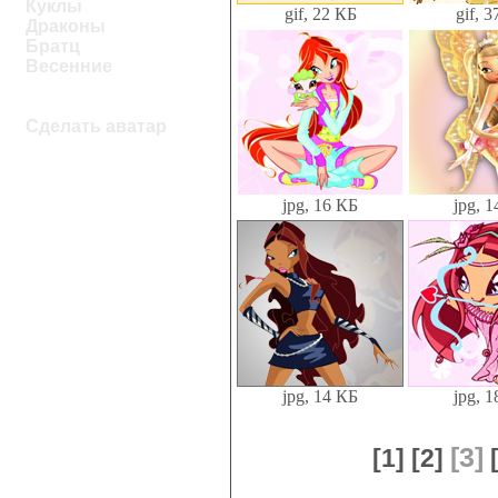
Куклы
gif, 22 КБ
gif, 
Драконы
Братц
Весенние
Сделать аватар
jpg, 16 КБ
jpg, 
jpg, 14 КБ
jpg, 
[3]
[1]
[2]