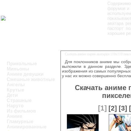
Содержимо
форумов и 
используе
показывают
аватара ре
паспорт по
хорошее ре
Скачать аниме парни аватарки 110х110 пик
Для поклонников аниме мы собра
Прикольные
выложили в данном разделе. Зде
Миньоны
изображения из самых популярных 
Аниме девушки
у нас их можно совершенно беспла
Смешные животные
Ангелы
Скачать аниме 
Крутые
пикселе
Дети
Страшные
Наруто
[1]
[2]
[3]
Из фильмов
Аниме
Гламурные
Анимированные