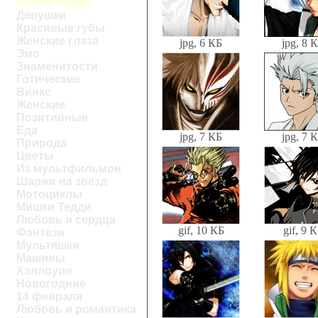
Аниме парни
Девушки
Красивые губы
Женские глаза
jpg, 6 КБ
jpg, 8 
Эмо
Знаменитости
Готические
Винкс
Женские
Позитивные
Еда
jpg, 7 КБ
jpg, 7 
Природа
Цветы
Из мультфильмов
Шаржи на звезд
Мотоциклы
Мишки Тедди
Любовь и сердца
gif, 10 КБ
gif, 9 
Фэнтези
Мультяшки
Машины
Хэллоуин
Новогодние
14 февраля
Любовь и романтика