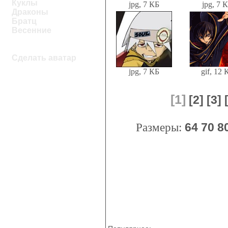
Куклы
jpg, 7 КБ
jpg, 7 
Драконы
Братц
Весенние
Сделать аватар
jpg, 7 КБ
gif, 12 
[1]
[2]
[3]
Размеры:
64
70
8