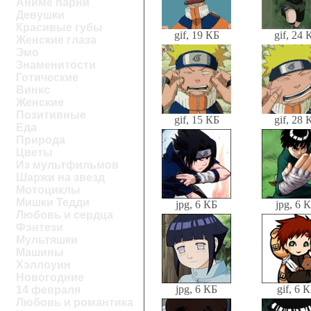
Аниме парни
Девушки
Красивые губы
gif, 19 КБ
gif, 24 
Женские глаза
Эмо
Знаменитости
Готические
Винкс
Женские
Позитивные
gif, 15 КБ
gif, 28 
Еда
Природа
Цветы
Из мультфильмов
Шаржи на звезд
Мотоциклы
Мишки Тедди
jpg, 6 КБ
jpg, 6 
Любовь и сердца
Фэнтези
Мультяшки
Машины
Хэллоуин
Новогодние
jpg, 6 КБ
gif, 6 
14 февраля
Любовь и романтика