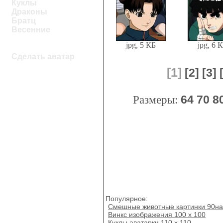
Куклы
Драконы
Братц
Весенние
jpg, 5 КБ
jpg, 6 
Сделать аватар
[1]
[2]
[3]
Размеры:
64
70
8
Популярное:
Смешные животные картинки 90н
Винкс изображения 100 х 100
Куклы аватарки 110 x 110