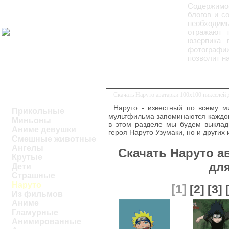
Содержимое
блогов и с
необходим
отражают 
юзерпика 
фотографи
позволит н
Скачать Наруто аватарки 100x100 пикселей
Наруто - известный по всему м
Прикольные
мультфильма запоминаются каждом
Миньоны
в этом разделе мы будем выклады
Аниме девушки
героя Наруто Узумаки, но и други
Смешные животные
Ангелы
Скачать Наруто а
Крутые
дл
Дети
Страшные
Наруто
[1]
[2]
[3]
Из фильмов
Аниме
Гламурные
Анимированные