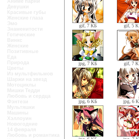
Аниме парни
Девушки
Красивые губы
Женские глаза
Эмо
gif, 7 КБ
gif, 5 
Знаменитости
Готические
Винкс
Женские
Позитивные
Еда
Природа
jpg, 7 КБ
gif, 7 
Цветы
Из мультфильмов
Шаржи на звезд
Мотоциклы
Мишки Тедди
Любовь и сердца
jpg, 6 КБ
jpg, 6 
Фэнтези
Мультяшки
Машины
Хэллоуин
Новогодние
14 февраля
Любовь и романтика