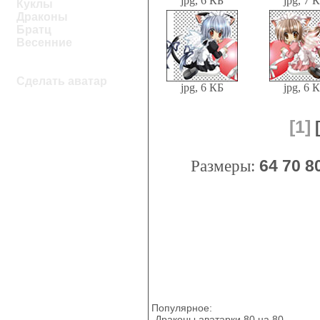
jpg, 6 КБ
jpg, 7 
Куклы
Драконы
Братц
Весенние
Сделать аватар
jpg, 6 КБ
jpg, 6 
[1]
Размеры:
64
70
8
Популярное:
Драконы аватарки 80 на 80