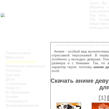
Здесь Вы
форумах и
пользовате
тем, типа,
100, кото
представит
пользовате
Скачать аниме девушки аватарки 100 пиксе
Аниме - особый вид мультиплика
Прикольные
отрисовкой персонажей. В перв
Миньоны
особенно у молодых девушек. Они
Аниме девушки
размера и с бликами. Так, по 
Смешные животные
характер героя, поэтому
аниме д
Ангелы
особ.
Крутые
Дети
Скачать аниме деву
Страшные
дл
Наруто
Из фильмов
[1]
Аниме
Гламурные
Анимированные