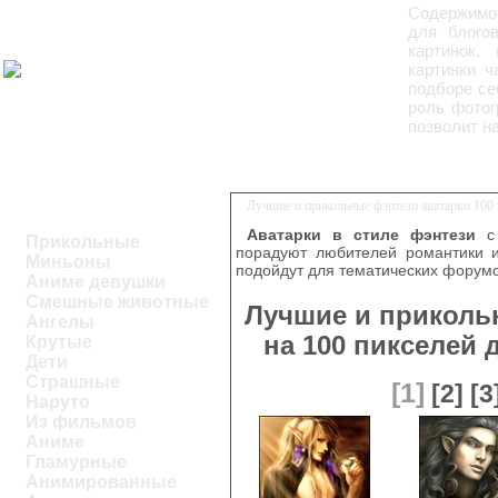
Содержимое
для блого
картинок,
картинки ч
подборе се
роль фотог
позволит н
Лучшие и прикольные фэнтези аватарки 100 
Аватарки в стиле фэнтези
с 
Прикольные
порадуют любителей романтики и
Миньоны
подойдут для тематических форумо
Аниме девушки
Смешные животные
Лучшие и приколь
Ангелы
на 100 пикселей
Крутые
Дети
Страшные
[1]
[2]
[3
Наруто
Из фильмов
Аниме
Гламурные
Анимированные