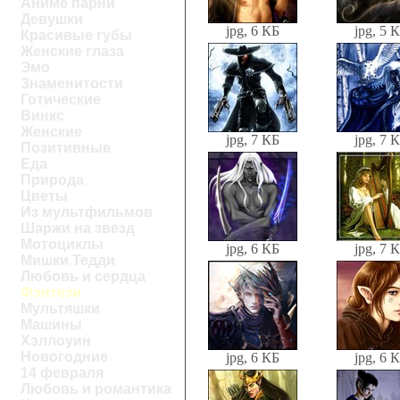
Аниме парни
Девушки
jpg, 6 КБ
jpg, 5 
Красивые губы
Женские глаза
Эмо
Знаменитости
Готические
Винкс
Женские
jpg, 7 КБ
jpg, 7 
Позитивные
Еда
Природа
Цветы
Из мультфильмов
Шаржи на звезд
Мотоциклы
jpg, 6 КБ
jpg, 7 
Мишки Тедди
Любовь и сердца
Фэнтези
Мультяшки
Машины
Хэллоуин
Новогодние
jpg, 6 КБ
jpg, 6 
14 февраля
Любовь и романтика