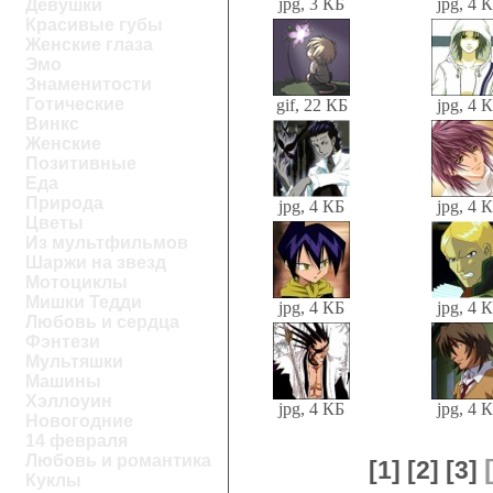
jpg, 3 КБ
jpg, 4 
Девушки
Красивые губы
Женские глаза
Эмо
Знаменитости
Готические
gif, 22 КБ
jpg, 4 
Винкс
Женские
Позитивные
Еда
Природа
jpg, 4 КБ
jpg, 4 
Цветы
Из мультфильмов
Шаржи на звезд
Мотоциклы
Мишки Тедди
jpg, 4 КБ
jpg, 4 
Любовь и сердца
Фэнтези
Мультяшки
Машины
Хэллоуин
jpg, 4 КБ
jpg, 4 
Новогодние
14 февраля
Любовь и романтика
[1]
[2]
[3]
Куклы