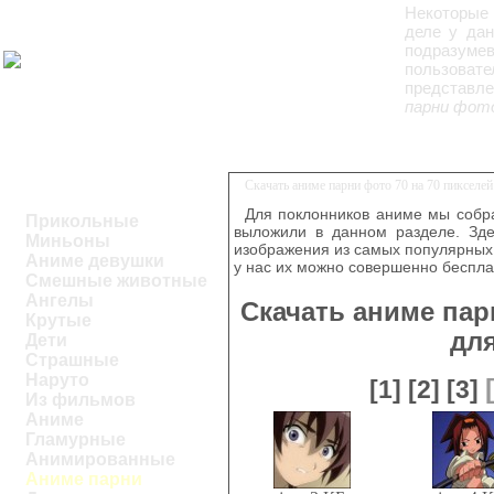
Некоторые 
деле у дан
подразуме
пользоват
представле
парни фото
Скачать аниме парни фото 70 на 70 пикселе
Для поклонников аниме мы собра
Прикольные
выложили в данном разделе. Зде
Миньоны
изображения из самых популярных 
Аниме девушки
у нас их можно совершенно беспла
Смешные животные
Ангелы
Скачать аниме пар
Крутые
дл
Дети
Страшные
Наруто
[1]
[2]
[3]
Из фильмов
Аниме
Гламурные
Анимированные
Аниме парни