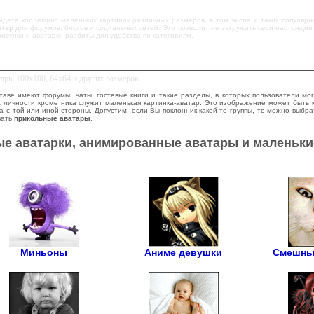
дете коллекцию маленьких картинок различных размеров, в том числе и таких популярны
атар
для форумов, блогов и социальных сетей. Это позволит не загружать свои настоящие
рисунки и аватарки разбиты для удобства по категориям.
ары 100х100, 64х64 и других размеров.
таве имеют форумы, чаты, гостевые книги и такие разделы, в которых пользователи мо
а личности кроме ника служит маленькая картинка-аватар. Это изображение может быть к
с той или иной стороны. Допустим, если Вы поклонник какой-то группы, то можно выбрат
вать
прикольные аватары
.
е аватарки, анимированные аватары и маленьки
Миньоны
Аниме девушки
Смешны