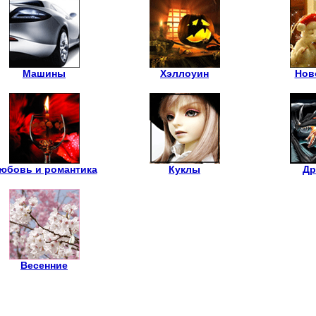
Машины
Хэллоуин
Нов
юбовь и романтика
Куклы
Др
Весенние