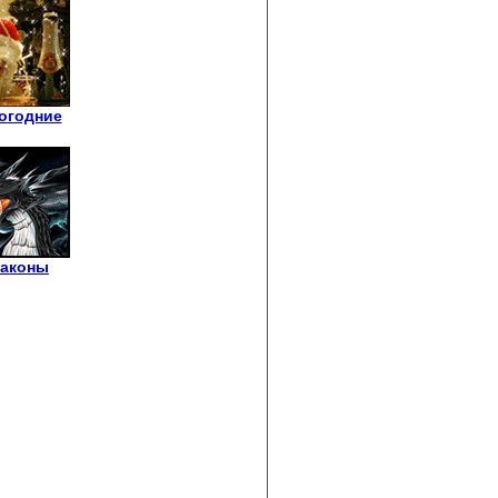
огодние
аконы