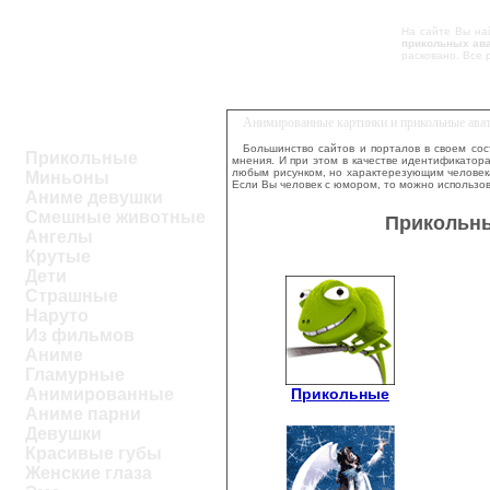
На сайте Вы най
прикольных ав
расковано. Все 
Анимированные картинки и прикольные ават
Большинство сайтов и порталов в своем сос
Прикольные
мнения. И при этом в качестве идентификатор
любым рисунком, но характерезующим человека 
Миньоны
Если Вы человек с юмором, то можно использо
Аниме девушки
Смешные животные
Прикольны
Ангелы
Крутые
Дети
Страшные
Наруто
Из фильмов
Аниме
Гламурные
Прикольные
Анимированные
Аниме парни
Девушки
Красивые губы
Женские глаза