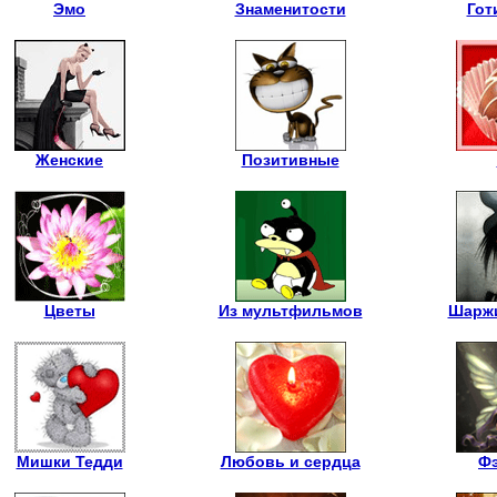
Эмо
Знаменитости
Гот
Женские
Позитивные
Цветы
Из мультфильмов
Шаржи
Мишки Тедди
Любовь и сердца
Фэ