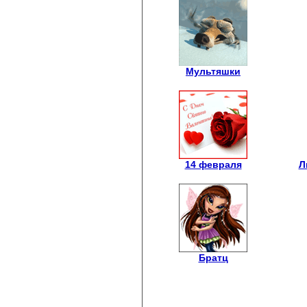
Мультяшки
14 февраля
Л
Братц