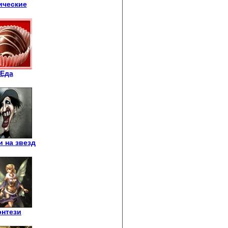
ические
Еда
 на звезд
нтези