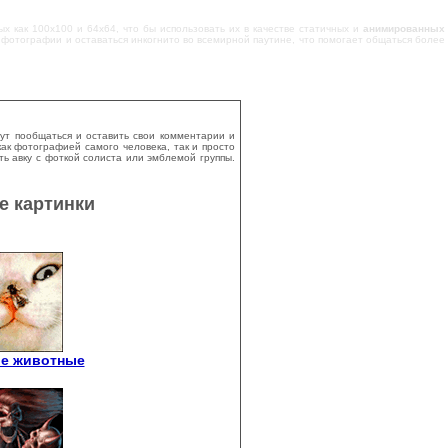
х как 100х100 и 64х64, что бы использовать их в качестве статичных и
анимированных
 фотографии и оставаться инкогнито во всемирной паутине, что помогает общаться более
гут пообщаться и оставить свои комментарии и
ак фотографией самого человека, так и просто
ь авку с фоткой солиста или эмблемой группы.
е картинки
е животные