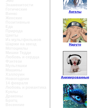
Эмо
Знаменитости
Готические
Ангелы
Винкс
Женские
Позитивные
Еда
Природа
Цветы
Из мультфильмов
Шаржи на звезд
Наруто
Мотоциклы
Мишки Тедди
Любовь и сердца
Фэнтези
Мультяшки
Машины
Хэллоуин
Анимированные
Новогодние
14 февраля
Любовь и романтика
Куклы
Драконы
Братц
Весенние