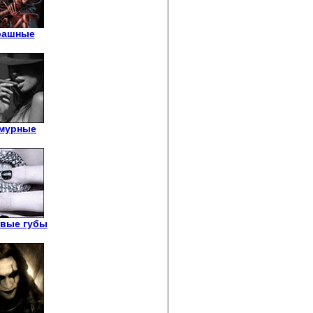
рашные
мурные
вые губы