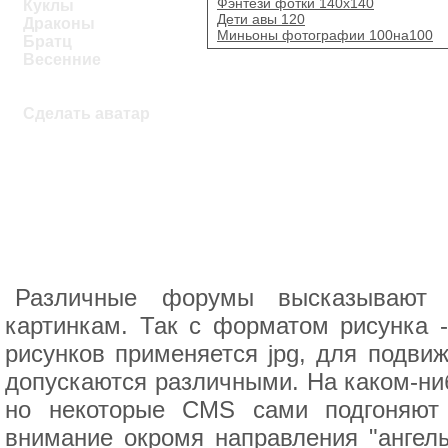
Фэнтези фотки 140х140
Куклы
Дети авы 120
Драконы
Миньоны фотографии 100на100
Братц
Весенние
Сделать аватар
Различные форумы высказывают 
картинкам. Так с форматом рисунка -
рисунков применяется jpg, для подвиж
допускаются различными. На каком-ни
но некоторые CMS сами подгоняют
внимание окромя направления "ангелы