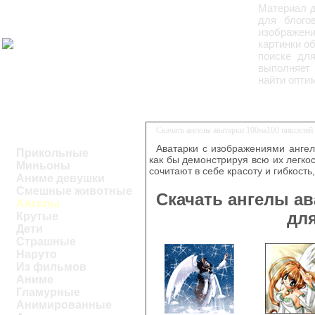
Материал д
для блого
изображен
картинки о
поиске для
выполняет 
найти опти
Скачать ангелы аватарки 100на100 пикселе
Аватарки с изображениями анге
Прикольные
как бы демонстрируя всю их легкос
Миньоны
сочитают в себе красоту и гибкост
Аниме девушки
Смешные животные
Скачать ангелы ав
Ангелы
дл
Крутые
Дети
Страшные
Наруто
Из фильмов
Аниме
Гламурные
Анимированные