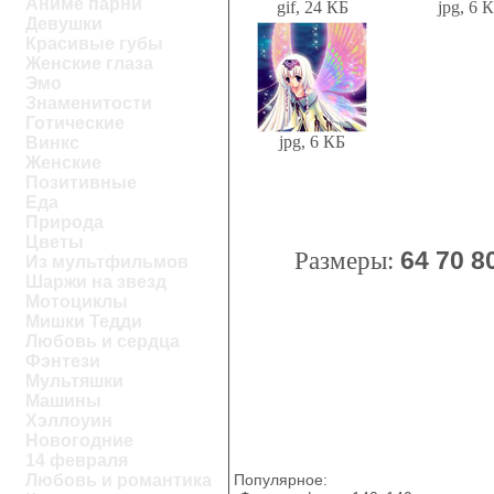
Аниме парни
gif, 24 КБ
jpg, 6 
Девушки
Красивые губы
Женские глаза
Эмо
Знаменитости
Готические
jpg, 6 КБ
Винкс
Женские
Позитивные
Еда
Природа
Цветы
Размеры:
64
70
8
Из мультфильмов
Шаржи на звезд
Мотоциклы
Мишки Тедди
Любовь и сердца
Фэнтези
Мультяшки
Машины
Хэллоуин
Новогодние
14 февраля
Популярное:
Любовь и романтика