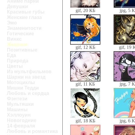
Аниме парни
Девушки
gif, 20 КБ
jpg, 5 
Красивые губы
Женские глаза
Эмо
Знаменитости
Готические
Винкс
Женские
gif, 12 КБ
gif, 19 
Позитивные
Еда
Природа
Цветы
Из мультфильмов
Шаржи на звезд
Мотоциклы
gif, 11 КБ
jpg, 7 
Мишки Тедди
Любовь и сердца
Фэнтези
Мультяшки
Машины
Хэллоуин
Новогодние
gif, 18 КБ
jpg, 6 
14 февраля
Любовь и романтика