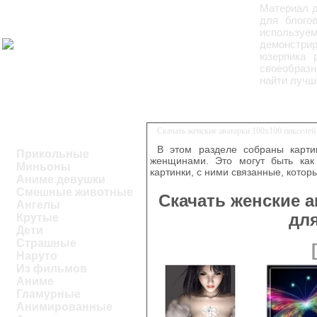
Материал д
для блогов
используе
демонстри
юзерпика 
своеобразн
найти лучш
Скачать женские аватарки 100x100 пикселе
В этом разделе собраны карти
Прикольные
женщинами. Это могут быть как
Миньоны
картинки, с ними связанные, котор
Аниме девушки
Смешные животные
Скачать женские а
Ангелы
дл
Крутые
Дети
Страшные
Наруто
Из фильмов
Аниме
Гламурные
Анимированные