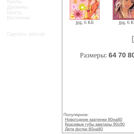
Куклы
Драконы
Братц
Весенние
jpg, 6 КБ
jpg, 6 
Сделать аватар
Размеры:
64
70
8
Популярное:
Новогодние картинки 80на80
Красивые губы аватары 90х90
Дети фотки 80на80