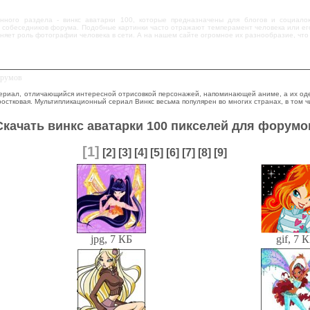
ного раздела - винкс аватарки 100, которые предназначены для блогов и социалок.
собеседников форума. Подобные картинки часто отражают темперамент человека или его у
лняет роль фотографии человека в сети. А на нашем сайте огромное их разнообразие, чт
орумов
ериал, отличающийся интересной отрисовкой персонажей, напоминающей аниме, а их одеж
остковая. Мультипликационный сериал Винкс весьма популярен во многих странах, в том ч
Скачать винкс аватарки 100 пикселей для форумо
[1]
[2]
[3]
[4]
[5]
[6]
[7]
[8]
[9]
jpg, 7 КБ
gif, 7 