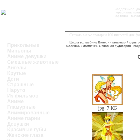
Содержимое дан
персонализации 
картинка - выпо
Скачать винкс аватарки 100 пикселей для ф
Школа волшебниц Винкс - итальянский мультс
Прикольные
маленьких лампочек. Основная аудитория - подр
Миньоны
Аниме девушки
Смешные животные
Ангелы
Крутые
Дети
Страшные
Наруто
Из фильмов
Аниме
Гламурные
jpg, 7 КБ
Анимированные
Аниме парни
Девушки
Красивые губы
Женские глаза