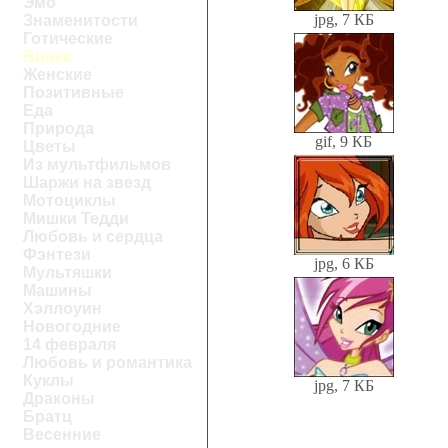
Эмо
jpg, 7 КБ
Знаменитости
Готические
Винкс
Женские
Позитивные
Еда
Природа
gif, 9 КБ
Цветы
Из мультфильмов
Шаржи на звезд
Мотоциклы
Мишки Тедди
Любовь и сердца
Фэнтези
jpg, 6 КБ
Мультяшки
Машины
Хэллоуин
Новогодние
14 февраля
Любовь и романтика
Куклы
jpg, 7 КБ
Драконы
Братц
Весенние