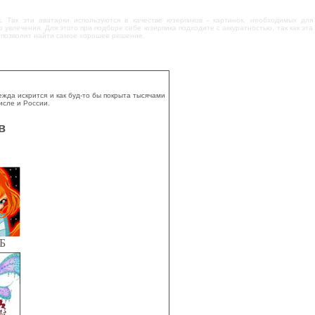
 Так эти аватарки используются в качестве юзерпиков - картинок, необходимых для
влечения. Для этого при подборе себе юзерпика подходите с аккуратностью, так как эта
о позволит найти самое хорошее решение.
да искрится и как буд-то бы покрыта тысячами
исле и России.
в
КБ