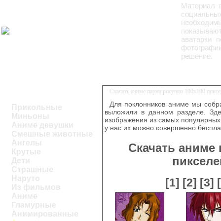
Материал 
социальных
необходим
показывают
аватарки п
фотографии
решение.
Скачать аниме парни рисунки 100х100 пикс
Для поклонников аниме мы собра
Прикольные
выложили в данном разделе. Зде
Миньоны
изображения из самых популярных 
Аниме девушки
у нас их можно совершенно беспла
Смешные животные
Ангелы
Скачать аниме 
Крутые
пикселе
Дети
Страшные
Наруто
[1]
[2]
[3]
Из фильмов
Аниме
Гламурные
Анимированные