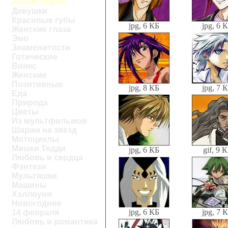
Аниме парни
Девушки
Красивые губы
jpg, 6 КБ
jpg, 6 
Женские глаза
Эмо
Знаменитости
Готические
Винкс
Женские
Позитивные
jpg, 8 КБ
jpg, 7 
Еда
Природа
Цветы
Из мультфильмов
Шаржи на звезд
Мотоциклы
Мишки Тедди
jpg, 6 КБ
gif, 9 
Любовь и сердца
Фэнтези
Мультяшки
Машины
Хэллоуин
Новогодние
jpg, 6 КБ
jpg, 7 
14 февраля
Любовь и романтика