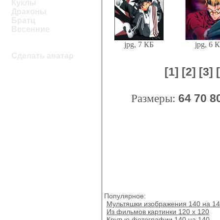
Куклы
Драконы
Братц
Весенние
jpg, 7 КБ
jpg, 6 
Сделать аватар
[1]
[2]
[3]
Размеры:
64
70
8
Популярное:
Мультяшки изображения 140 на 1
Из фильмов картинки 120 х 120
Крутые фотографии 140 на 140