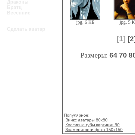
Драконы
Братц
Весенние
jpg, 6 КБ
jpg, 5 
Сделать аватар
[1]
[2
Размеры:
64
70
8
Популярное:
Винкс аватары 80x80
Красивые губы картинки 90
Знаменитости фото 150x150