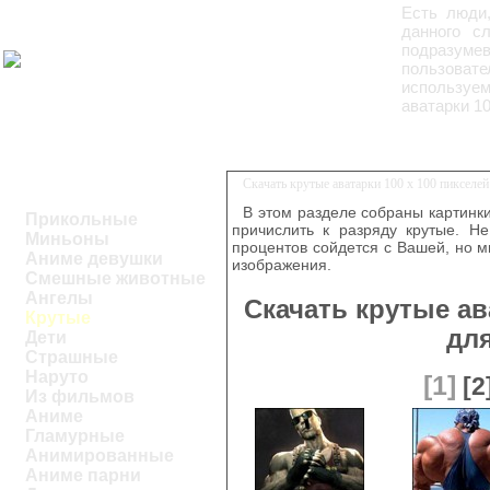
Есть люди
данного с
подразуме
пользоват
используем
аватарки 10
Скачать крутые аватарки 100 x 100 пикселе
В этом разделе собраны картинк
Прикольные
причислить к разряду крутые. Н
Миньоны
процентов сойдется с Вашей, но 
Аниме девушки
изображения.
Смешные животные
Ангелы
Скачать крутые ав
Крутые
дл
Дети
Страшные
Наруто
[1]
[2
Из фильмов
Аниме
Гламурные
Анимированные
Аниме парни