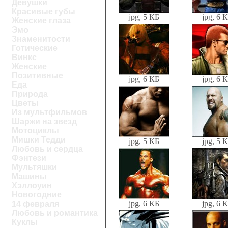
Девушки
Красивые губы
jpg, 5 КБ
jpg, 6 
Женские глаза
Эмо
Знаменитости
Готические
Винкс
Женские
Позитивные
jpg, 6 КБ
jpg, 6 
Еда
Природа
Цветы
Из мультфильмов
Шаржи на звезд
Мотоциклы
Мишки Тедди
jpg, 5 КБ
jpg, 5 
Любовь и сердца
Фэнтези
Мультяшки
Машины
Хэллоуин
Новогодние
jpg, 6 КБ
jpg, 6 
14 февраля
Любовь и романтика
Куклы