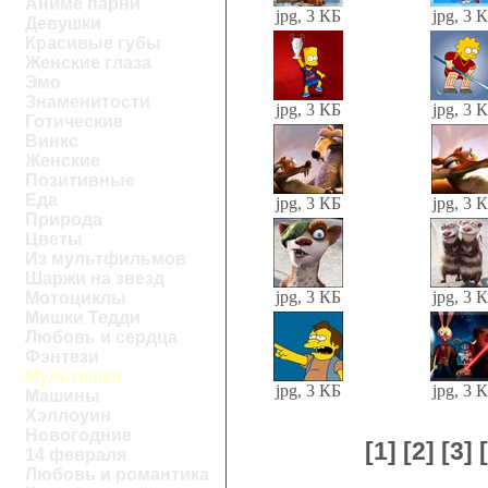
Аниме парни
jpg, 3 КБ
jpg, 3 
Девушки
Красивые губы
Женские глаза
Эмо
Знаменитости
jpg, 3 КБ
jpg, 3 
Готические
Винкс
Женские
Позитивные
Еда
jpg, 3 КБ
jpg, 3 
Природа
Цветы
Из мультфильмов
Шаржи на звезд
jpg, 3 КБ
jpg, 3 
Мотоциклы
Мишки Тедди
Любовь и сердца
Фэнтези
Мультяшки
jpg, 3 КБ
jpg, 3 
Машины
Хэллоуин
Новогодние
[1]
[2]
[3]
14 февраля
Любовь и романтика