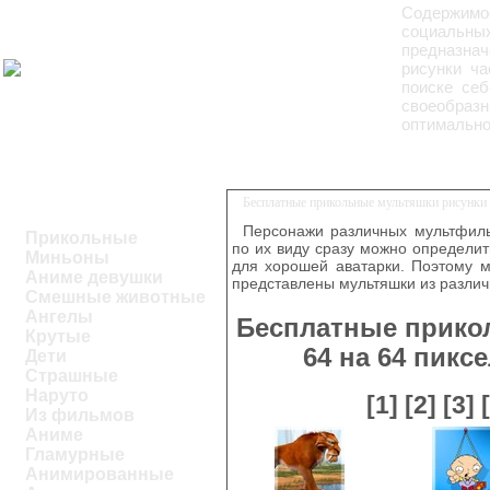
Содержимо
социальны
предназна
рисунки ча
поиске себ
своеобразн
оптимально
Бесплатные прикольные мультяшки рисунки 6
Персонажи различных мультфиль
Прикольные
по их виду сразу можно определить
Миньоны
для хорошей аватарки. Поэтому м
Аниме девушки
представлены мультяшки из разли
Смешные животные
Ангелы
Бесплатные прико
Крутые
64 на 64 пикс
Дети
Страшные
Наруто
[1]
[2]
[3]
Из фильмов
Аниме
Гламурные
Анимированные