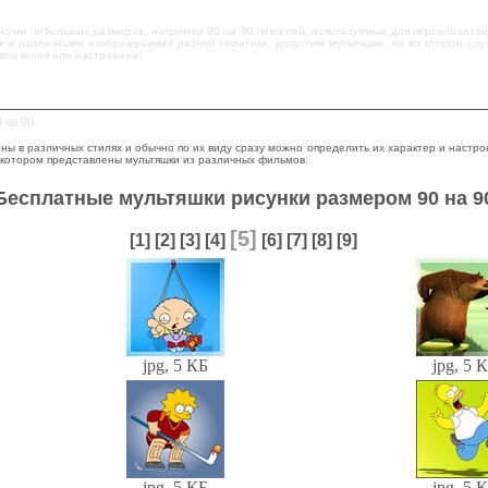
ночки небольших размеров, например 90 на 90 пикселей, используемые для персонализа
ак и различными изображениями разной тематики, допустим мультяшки, но во втором слу
увлечения или настроение.
 на 90
 в различных стилях и обычно по их виду сразу можно определить их характер и настроен
 котором представлены мультяшки из различных фильмов.
Бесплатные мультяшки рисунки размером 90 на 9
[5]
[1]
[2]
[3]
[4]
[6]
[7]
[8]
[9]
jpg, 5 КБ
jpg, 5 
jpg, 5 КБ
jpg, 5 