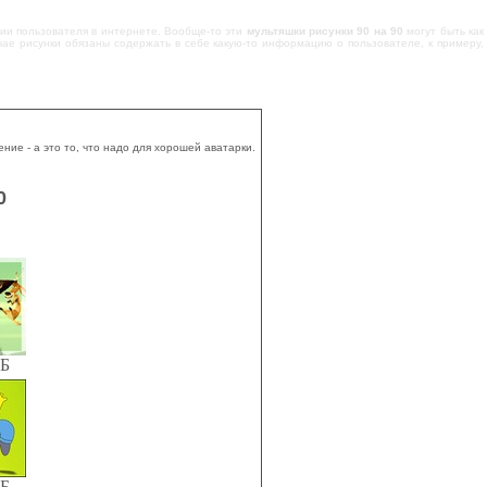
ции пользователя в интернете. Вообще-то эти
мультяшки рисунки 90 на 90
могут быть как
чае рисунки обязаны содержать в себе какую-то информацию о пользователе, к примеру,
ие - а это то, что надо для хорошей аватарки.
0
КБ
КБ