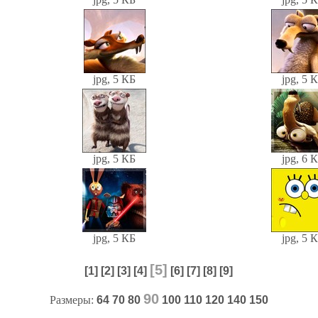
jpg, 5 КБ
jpg, 5 
jpg, 5 КБ
jpg, 6 
jpg, 5 КБ
jpg, 5 
[5]
[1]
[2]
[3]
[4]
[6]
[7]
[8]
[9]
90
Размеры:
64
70
80
100
110
120
140
150