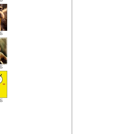
КБ
КБ
КБ