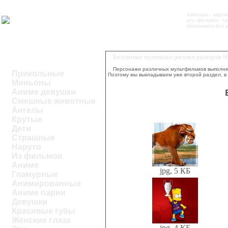
Аватары - карти
его фотками, т
показывать его 
Бесплатные мультяшки рисунки размером 90
Персонажи различных мультфильмов выполнены
Прикольные
Поэтому мы выкладываем уже второй раздел, в
Миньоны
Аниме девушки
Смешные животные
Ангелы
Крутые
Дети
Страшные
Наруто
Из фильмов
Аниме
jpg, 5 КБ
Гламурные
Анимированные
Аниме парни
Девушки
Красивые губы
Женские глаза
jpg, 4 КБ