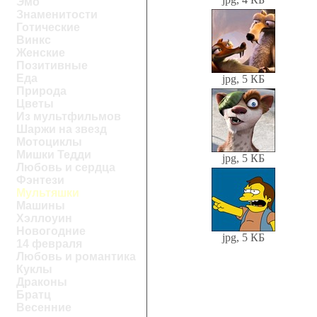
Эмо
Знаменитости
Готические
Винкс
Женские
Позитивные
Еда
jpg, 5 КБ
Природа
Цветы
Из мультфильмов
Шаржи на звезд
Мотоциклы
Мишки Тедди
jpg, 5 КБ
Любовь и сердца
Фэнтези
Мультяшки
Машины
Хэллоуин
Новогодние
jpg, 5 КБ
14 февраля
Любовь и романтика
Куклы
Драконы
Братц
Весенние