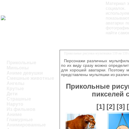
Материал э
социалок.
используе
показывают
аватарки п
фотографии
найти само
Прикольные рисунки мультяшки 110 на 110 п
Персонажи различных мультфиль
Прикольные
по их виду сразу можно определить
Миньоны
для хорошей аватарки. Поэтому м
Аниме девушки
представлены мультяшки из разли
Смешные животные
Ангелы
Прикольные рисун
Крутые
пикселей 
Дети
Страшные
Наруто
[1]
[2]
[3]
Из фильмов
Аниме
Гламурные
Анимированные