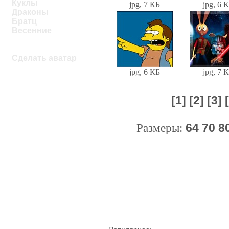
Куклы
jpg, 7 КБ
jpg, 6 
Драконы
Братц
Весенние
Сделать аватар
jpg, 6 КБ
jpg, 7 
[1]
[2]
[3]
Размеры:
64
70
8