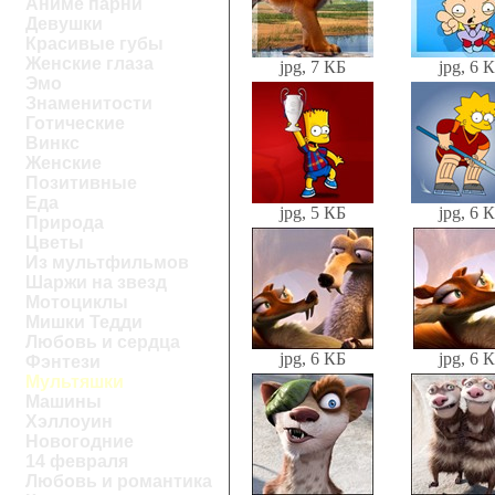
Аниме парни
Девушки
Красивые губы
Женские глаза
jpg, 7 КБ
jpg, 6 
Эмо
Знаменитости
Готические
Винкс
Женские
Позитивные
Еда
jpg, 5 КБ
jpg, 6 
Природа
Цветы
Из мультфильмов
Шаржи на звезд
Мотоциклы
Мишки Тедди
Любовь и сердца
jpg, 6 КБ
jpg, 6 
Фэнтези
Мультяшки
Машины
Хэллоуин
Новогодние
14 февраля
Любовь и романтика