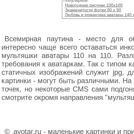
Популярное:
Новогодние рисунки 100x100
Знаменитости фотки 90 х 90
Любовь и романтика аватары 140 
Всемирная паутина - место для об
интересно чаще всего оставаться инк
мультяшки аватары 110 на 110. Раз
требования к аватаркам. Так с типом к
статичных изображений служит jpg, д
картинки - могут быть различными. На
точек, но некоторые CMS сами подгон
смотрите окромя направления "мультяш
©
avotar.ru - маленькие картинки и п