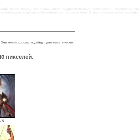
ачений, но их объединяет общий смысл, подразумевающий воплащение. Рассмотрим это
льзуемую для представления конкретного пользователя. В этом качестве очень подойдут
 Они очень хорошо подойдут для тематических
0 пикселей.
КБ