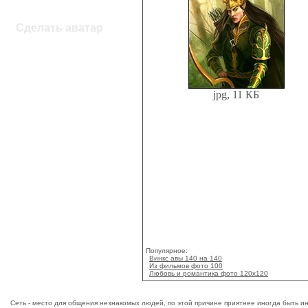
Сделать аватар
jpg, 11 КБ
Популярное:
Винкс авы 140 на 140
Из фильмов фото 100
Любовь и романтика фото 120x120
Сеть - место для общения незнакомых людей, по этой причине приятнее иногда быть инк