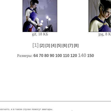
gif, 18 КБ
jpg, 8 
[1]
[2]
[3]
[4]
[5]
[6]
[7]
[8]
140
Размеры:
64
70
80
90
100
110
120
150
огнито, и в таком случае помогут аватары.