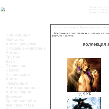
Многие интерес
понятие с точк
фэнтези аватарк
Коллекция аватаров. Прикольные фэнтези ав
Аватарки в стиле фэнтези
с самыми красив
Прикольные
форумов и сайтов.
Миньоны
Коллекция а
Аниме девушки
Смешные животные
Ангелы
Крутые
Дети
Страшные
Наруто
Из фильмов
Аниме
Гламурные
Анимированные
Аниме парни
jpg, 9 КБ
Девушки
Красивые губы
Женские глаза