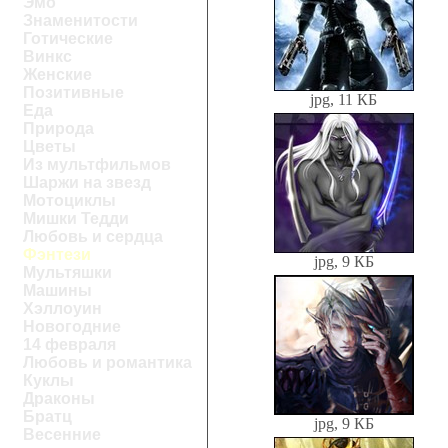
Эмо
Знаменитости
Готические
Винкс
Женские
Позитивные
jpg, 11 КБ
Еда
Природа
Цветы
Из мультфильмов
Шаржи на звезд
Мотоциклы
Мишки Тедди
Любовь и сердца
Фэнтези
jpg, 9 КБ
Мультяшки
Машины
Хэллоуин
Новогодние
14 февраля
Любовь и романтика
Куклы
Драконы
Братц
jpg, 9 КБ
Весенние