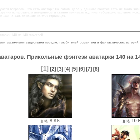
уются вопросом, что есть аватар? На самом деле у данного понятия есть не мало зн
и зрения пользователя интернетом и станем понимать под ним небольшую картинку, испо
и 140 на 140, лежащие на этих страницах.
атарки 140 на 140 пикселей.
ыми сказочными существами порадуют любителей романтики и фантастических историй.
ватаров. Прикольные фэнтези аватарки 140 на 14
[1]
[2]
[3]
[4]
[5]
[6]
[7]
[8]
jpg, 8 КБ
jpg, 10 