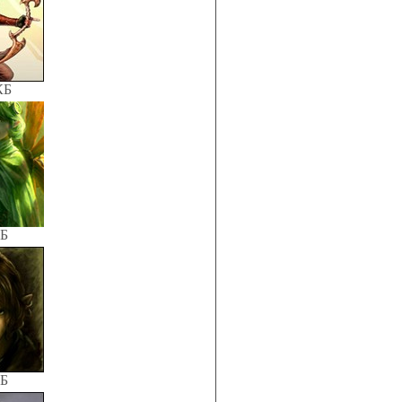
КБ
КБ
КБ