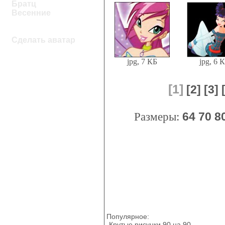
Братц
Весенние
Сделать аватар
jpg, 7 КБ
jpg, 6 
[1]
[2]
[3]
Размеры:
64
70
8
Популярное:
Крутые рисунки 90 на 90