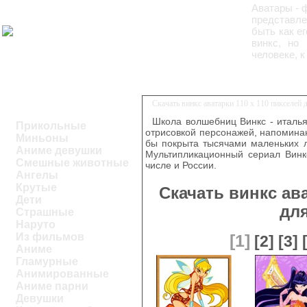
Аватары - 
представле
быть как е
винкс, но
человеке, к
Скачать винкс аватарки 110 x 110 пикселей
Школа волшебниц Винкс - италь
Прикольные
отрисовкой персонажей, напоминаю
Миньоны
бы покрыта тысячами маленьких л
Аниме девушки
Мультипликационный сериал Винкс
Смешные животные
числе и России.
Ангелы
Крутые
Скачать винкс ава
Дети
дл
Страшные
Наруто
Из фильмов
[1]
[2]
[3]
Аниме
Гламурные
Анимированные
Аниме парни
Девушки