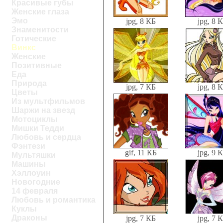
Красивые губы
Женские глаза
Эмо
jpg, 8 КБ
jpg, 8 
Знаменитости
Готические
Винкс
Женские
Позитивные
Еда
Природа
jpg, 7 КБ
jpg, 8 
Цветы
Из мультфильмов
Шаржи на звезд
Мотоциклы
Мишки Тедди
Любовь и сердца
Фэнтези
gif, 11 КБ
jpg, 9 
Мультяшки
Машины
Хэллоуин
Новогодние
14 февраля
Любовь и романтика
Куклы
Драконы
jpg, 7 КБ
jpg, 7 