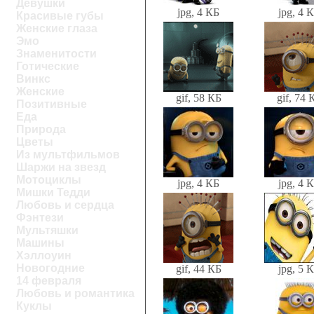
Девушки
jpg, 4 КБ
jpg, 4 
Красивые губы
Женские глаза
Эмо
Знаменитости
Готические
Винкс
Женские
gif, 58 КБ
gif, 74 
Позитивные
Еда
Природа
Цветы
Из мультфильмов
Шаржи на звезд
Мотоциклы
jpg, 4 КБ
jpg, 4 
Мишки Тедди
Любовь и сердца
Фэнтези
Мультяшки
Машины
Хэллоуин
Новогодние
gif, 44 КБ
jpg, 5 
14 февраля
Любовь и романтика
Куклы