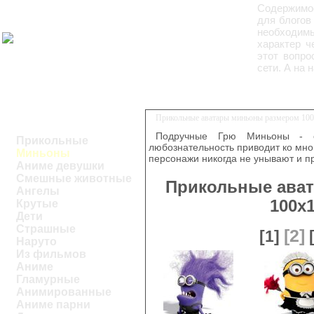
Содержимое
для блогов
необходимы
характер ч
этот вопро
сети. А на
Прикольные аватары миньоны размером 100
Подручные Грю Миньоны - 
Прикольные
любознательность приводит ко мно
Миньоны
персонажи никогда не унывают и п
Аниме девушки
Смешные животные
Прикольные ава
Ангелы
100x
Крутые
Дети
Страшные
[2]
[1]
Наруто
Из фильмов
Аниме
Гламурные
Анимированные
Аниме парни