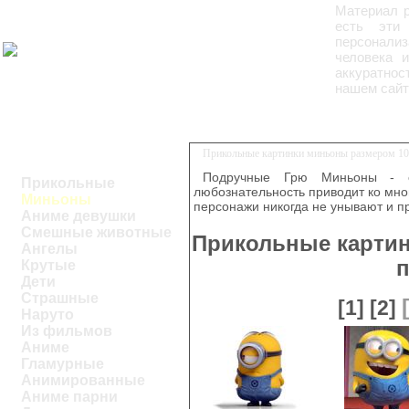
Материал 
есть эти 
персонали
человека 
аккуратнос
нашем сайт
Прикольные картинки миньоны размером 10
Подручные Грю Миньоны - 
Прикольные
любознательность приводит ко мно
Миньоны
персонажи никогда не унывают и п
Аниме девушки
Смешные животные
Прикольные картин
Ангелы
п
Крутые
Дети
Страшные
[1]
[2]
Наруто
Из фильмов
Аниме
Гламурные
Анимированные
Аниме парни