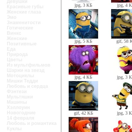
Девушки
jpg, 3 КБ
jpg, 4 
Красивые губы
Женские глаза
Эмо
Знаменитости
Готические
Винкс
Женские
jpg, 5 КБ
gif, 58 
Позитивные
Еда
Природа
Цветы
Из мультфильмов
Шаржи на звезд
Мотоциклы
jpg, 4 КБ
jpg, 3 
Мишки Тедди
Любовь и сердца
Фэнтези
Мультяшки
Машины
Хэллоуин
Новогодние
gif, 42 КБ
jpg, 3 
14 февраля
Любовь и романтика
Куклы