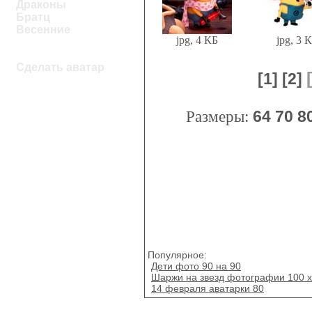
Драконы
Братц
Весенние
jpg, 4 КБ
jpg, 3 
Сделать аватар
[1]
[2]
Размеры:
64
70
8
Популярное:
Дети фото 90 на 90
Шаржи на звезд фотографии 100 х
14 февраля аватарки 80