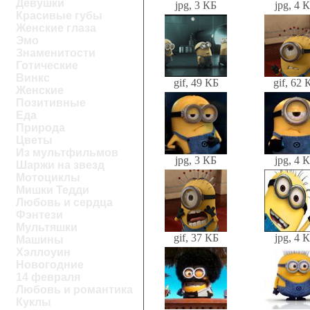
Девушки
jpg, 3 КБ
jpg, 4 
Красивые губы
Женские глаза
Эмо
Знаменитости
Готические
Винкс
gif, 49 КБ
gif, 62 
Женские
Позитивные
Еда
Природа
Цветы
Из мультфильмов
jpg, 3 КБ
jpg, 4 
Шаржи на звезд
Мотоциклы
Мишки Тедди
Любовь и сердца
Фэнтези
Мультяшки
gif, 37 КБ
jpg, 4 
Машины
Хэллоуин
Новогодние
14 февраля
Любовь и романтика
Куклы