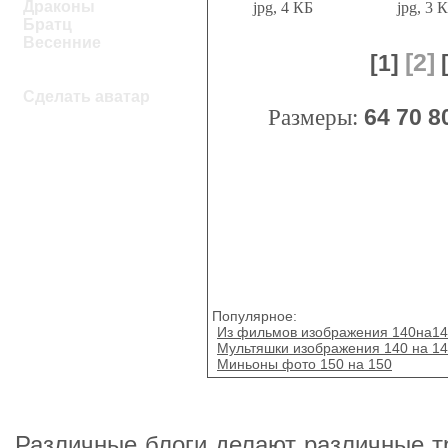
Драконы
jpg, 4 КБ
jpg, 3 
Братц
Весенние
[2]
[1]
Сделать аватар
Размеры:
64
70
8
Популярное:
Из фильмов изображения 140на1
Мультяшки изображения 140 на 1
Миньоны фото 150 на 150
Различные блоги делают различные тр