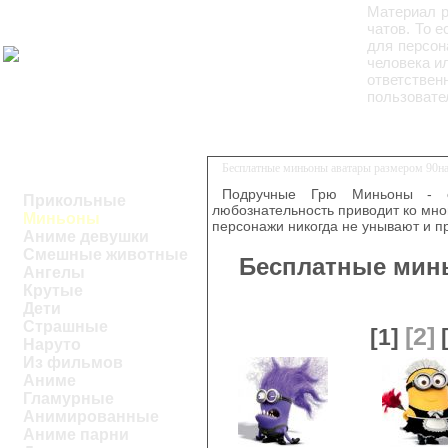
Материал р
чатов. То 
для персон
человека ил
ответстве
пользовате
Бесплатные миньоны аватары размером 90н
Подручные Грю Миньоны - 
Прикольные
любознательность приводит ко мно
Миньоны
персонажи никогда не унывают и п
Аниме девушки
Смешные животные
Бесплатные мин
Ангелы
Крутые
Дети
Страшные
[2]
[1]
Наруто
Из фильмов
Аниме
Гламурные
Анимированные
Аниме парни