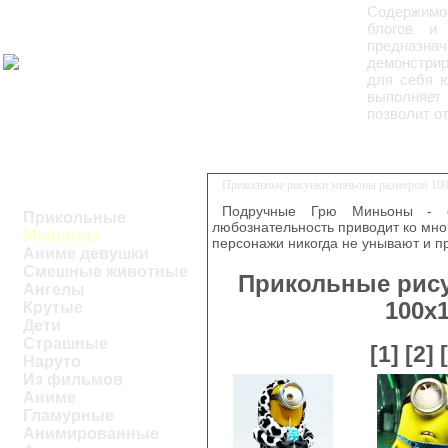
Содержимо
блогов и
предназнач
демонстрир
для себя ю
выполняет 
позволит о
Прикольные рисунки миньоны размером 100
Подручные Грю Миньоны - 
Прикольные
любознательность приводит ко мно
Миньоны
персонажи никогда не унывают и п
Аниме девушки
Смешные животные
Прикольные рис
Ангелы
100x
Крутые
Дети
Страшные
[1]
[2]
Наруто
Из фильмов
Аниме
Гламурные
Анимированные