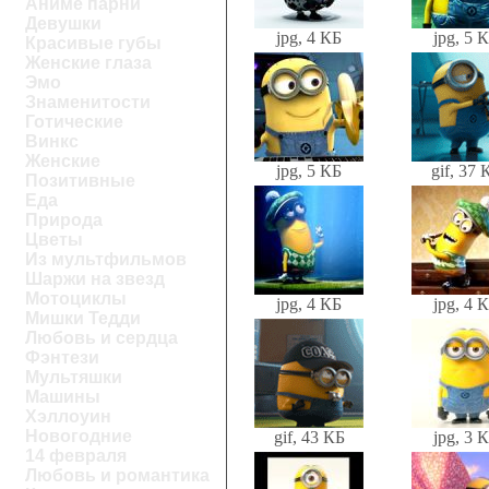
Аниме парни
Девушки
jpg, 4 КБ
jpg, 5 
Красивые губы
Женские глаза
Эмо
Знаменитости
Готические
Винкс
Женские
jpg, 5 КБ
gif, 37 
Позитивные
Еда
Природа
Цветы
Из мультфильмов
Шаржи на звезд
Мотоциклы
jpg, 4 КБ
jpg, 4 
Мишки Тедди
Любовь и сердца
Фэнтези
Мультяшки
Машины
Хэллоуин
Новогодние
gif, 43 КБ
jpg, 3 
14 февраля
Любовь и романтика