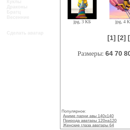
Куклы
Драконы
Братц
Весенние
jpg, 3 КБ
jpg, 4 
Сделать аватар
[1]
[2]
Размеры:
64
70
8
Популярное:
Аниме парни авы 140х140
Природа аватары 120на120
Женские глаза аватары 64