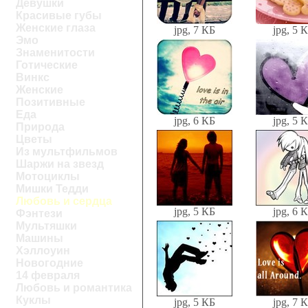
Девушки
Красивые губы
Женские глаза
jpg, 7 КБ
jpg, 5 
Эмо
Знаменитости
Готические
Винкс
Женские
Позитивные
Еда
jpg, 6 КБ
jpg, 5 
Природа
Цветы
Из мультфильмов
Шаржи на звезд
Мотоциклы
Мишки Тедди
Любовь и сердца
jpg, 5 КБ
jpg, 6 
Фэнтези
Мультяшки
Машины
Хэллоуин
Новогодние
14 февраля
Любовь и романтика
Куклы
jpg, 5 КБ
jpg, 7 