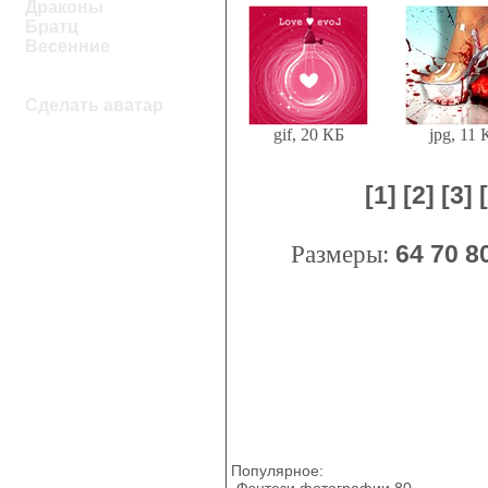
Драконы
Братц
Весенние
Сделать аватар
gif, 20 КБ
jpg, 11 
[1]
[2]
[3]
Размеры:
64
70
8
Популярное:
Фэнтези фотографии 80