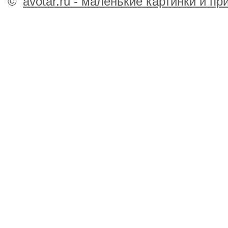
©
avotar.ru - маленькие картинки и п