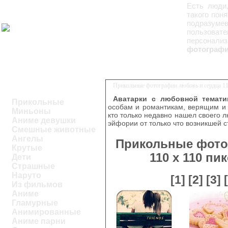
Есть люди
такого пон
подразуме
пользоват
персонализ
фотографии
Прикольные фотографии любовь и сердца 11
Аватарки с любовной темати
Прикольные
особам и романтикам, верящим и 
Миньоны
кто только недавно нашел своего 
Аниме девушки
эйфории от только что возникшей с
Смешные животные
Ангелы
Прикольные фото
Крутые
110 x 110 п
Дети
Страшные
Наруто
[1]
[2]
[3]
Из фильмов
Аниме
Гламурные
Анимированные
Аниме парни