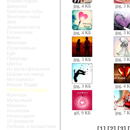
Аниме парни
jpg, 4 КБ
jpg, 3 
Девушки
Красивые губы
Женские глаза
Эмо
Знаменитости
Готические
jpg, 4 КБ
jpg, 3 
Винкс
Женские
Позитивные
Еда
Природа
jpg, 3 КБ
jpg, 3 
Цветы
Из мультфильмов
Шаржи на звезд
Мотоциклы
Мишки Тедди
jpg, 3 КБ
jpg, 4 
Любовь и сердца
Фэнтези
Мультяшки
Машины
Хэллоуин
gif, 9 КБ
jpg, 7 
Новогодние
14 февраля
Любовь и романтика
[1]
[2]
[3]