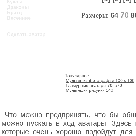
Куклы
Драконы
Братц
70
Размеры:
64
8
Весенние
Сделать аватар
Популярное:
Мультяшки фотографии 100 х 100
Гламурные аватары 70на70
Мультяшки рисунки 140
Что можно предпринять, что бы общ
можно пускать в ход аватары. Здес
которые очень хорошо подойдут для 