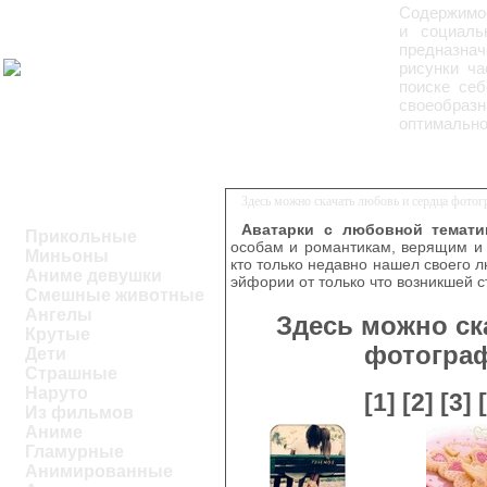
Содержимо
и социаль
предназна
рисунки ча
поиске себ
своеобразн
оптимально
Здесь можно скачать любовь и сердца фото
Аватарки с любовной темати
Прикольные
особам и романтикам, верящим и 
Миньоны
кто только недавно нашел своего 
Аниме девушки
эйфории от только что возникшей с
Смешные животные
Ангелы
Здесь можно ск
Крутые
фотограф
Дети
Страшные
Наруто
[1]
[2]
[3]
Из фильмов
Аниме
Гламурные
Анимированные