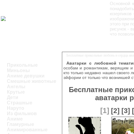
Основной 
понадобить
юзерпиков 
изображени
этого при п
рисунок - 
что позвол
Бесплатные прикольные любовь и сердца ава
Аватарки с любовной темати
Прикольные
особам и романтикам, верящим и 
Миньоны
кто только недавно нашел своего 
Аниме девушки
эйфории от только что возникшей с
Смешные животные
Ангелы
Бесплатные прик
Крутые
аватарки р
Дети
Страшные
Наруто
[1]
[2]
[3]
Из фильмов
Аниме
Гламурные
Анимированные