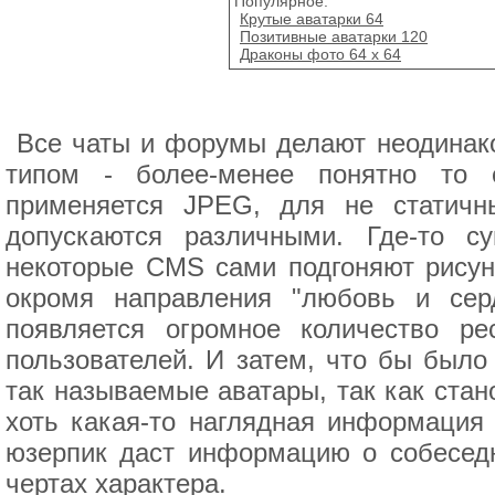
Популярное:
Крутые аватарки 64
Позитивные аватарки 120
Драконы фото 64 x 64
Все чаты и форумы делают неодинак
типом - более-менее понятно то 
применяется JPEG, для не статичн
допускаются различными. Где-то с
некоторые CMS сами подгоняют рисунк
окромя направления "любовь и сер
появляется огромное количество ре
пользователей. И затем, что бы было
так называемые аватары, так как стан
хоть какая-то наглядная информация
юзерпик даст информацию о собеседн
чертах характера.