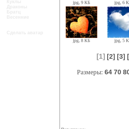
Куклы
jpg, 9 КБ
jpg, 6 
Драконы
Братц
Весенние
Сделать аватар
jpg, 8 КБ
jpg, 5 
[1]
[2]
[3]
Размеры:
64
70
8