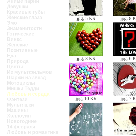
Аниме парни
Девушки
Красивые губы
Женские глаза
jpg, 5 КБ
jpg, 8 
Эмо
Знаменитости
Готические
Винкс
Женские
Позитивные
Еда
jpg, 8 КБ
jpg, 6 
Природа
Цветы
Из мультфильмов
Шаржи на звезд
Мотоциклы
Мишки Тедди
Любовь и сердца
jpg, 10 КБ
jpg, 7 
Фэнтези
Мультяшки
Машины
Хэллоуин
Новогодние
14 февраля
Любовь и романтика