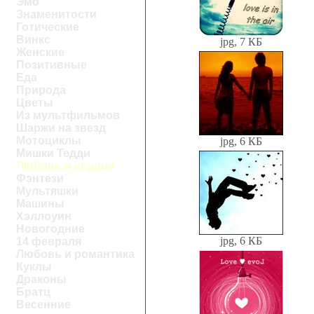
Эмо
Знаменитости
Готические
Винкс
jpg, 7 КБ
Женские
Позитивные
Еда
Природа
Цветы
Из мультфильмов
Шаржи на звезд
Мотоциклы
jpg, 6 КБ
Мишки Тедди
Любовь и сердца
Фэнтези
Мультяшки
Машины
Хэллоуин
Новогодние
jpg, 6 КБ
14 февраля
Любовь и романтика
Куклы
Драконы
Братц
Весенние