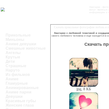
Аватарки - фото
могут являться
информацию о че
Скачать прикольные фотографии любовь и с
Аватарки с любовной тематикой и сердцам
Прикольные
своего любимого человека и еще находится в с
Миньоны
Скачать п
Аниме девушки
Смешные животные
Ангелы
Крутые
Дети
Страшные
Наруто
Из фильмов
Аниме
Гламурные
Анимированные
jpg, 8 КБ
Аниме парни
Девушки
Красивые губы
Женские глаза