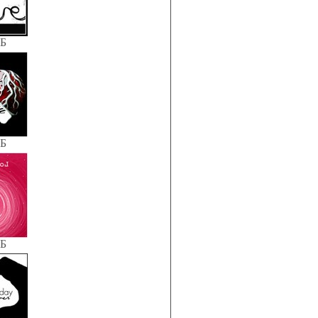
КБ
КБ
КБ