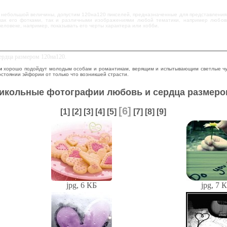
 небольшой величины, допустим 120на120 пикселей, предназначенные для представления к
 как его фотками, так и различными изображениями любой тематики, например любо
ловеке, например, показывать его черты характера или хобби.
ердца размером 120на120.
и
хорошо подойдут молодым особам и романтикам, верящим и испытывающим светлые чувс
остоянии эйфории от только что возникшей страсти.
рикольные фотографии любовь и сердца размером
[6]
[1]
[2]
[3]
[4]
[5]
[7]
[8]
[9]
jpg, 6 КБ
jpg, 7 