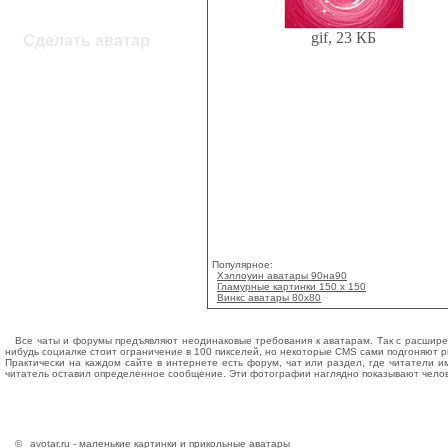
gif, 23 КБ
Сделать аватар
Популярное:
Хэллоуин аватары 90на90
Гламурные картинки 150 х 150
Винкс аватары 80x80
Все чаты и форумы предъявляют неодинаковые требования к аватарам. Так с расширен
нибудь социалке стоит ограничение в 100 пикселей, но некоторые CMS сами подгоняют 
Практически на каждом сайте в интернете есть форум, чат или раздел, где читатели и
читатель оставил определенное сообщение. Эти фотографии наглядно показывают человек
©
avotar.ru - маленькие картинки и прикольные аватары