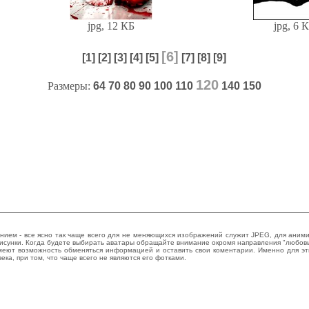
jpg, 12 КБ
jpg, 6 
[6]
[1]
[2]
[3]
[4]
[5]
[7]
[8]
[9]
120
Размеры:
64
70
80
90
100
110
140
150
ием - все ясно так чаще всего для не меняющихся изображений служит JPEG, для анимиро
рисунки. Когда будете выбирать аватары обращайте внимание окромя направления "любовь
меют возможность обменяться информацией и оставить свои коментарии. Именно для эти
а, при том, что чаще всего не являются его фотками.