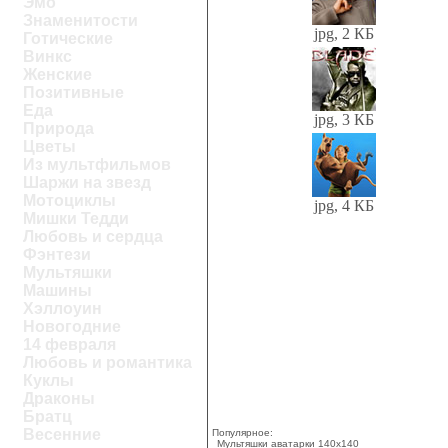
Эмо
Знаменитости
jpg, 2 КБ
Готические
Винкс
Женские
Позитивные
Еда
jpg, 3 КБ
Природа
Цветы
Из мультфильмов
Шаржи на звезд
Мотоциклы
jpg, 4 КБ
Мишки Тедди
Любовь и сердца
Фэнтези
Мультяшки
Машины
Хэллоуин
Новогодние
14 февраля
Любовь и романтика
Куклы
Драконы
Братц
Весенние
Популярное:
Мультяшки аватарки 140x140