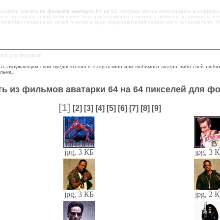
сможете скачать
из фильмов аватарки 64 на 64
, которые можно использовать в социальн
але находится архив небольших аватарки различных тематик, к примеру, из фильмов, не
оличества социальных сетей и чатов в виде представителей конкретного пользователя. 
елей для форумов
ть окружающим свои предпочтения в жанрах кино или любимого актера либо свой люби
льма.
ть из фильмов аватарки 64 на 64 пикселей для ф
[1]
[2]
[3]
[4]
[5]
[6]
[7]
[8]
[9]
jpg, 3 КБ
jpg, 3 
jpg, 3 КБ
jpg, 2 