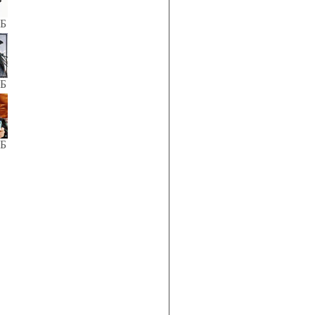
КБ
КБ
КБ