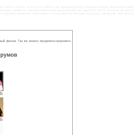
ых сетях и чатах, то есть на сайтах, где предусмотрено общение между пользователями.
скольких наиболее распространенных разрешений, как здесь 64 на 64, которые послужат
Эти аватары помогают показывать о пользователе больше полезных сведений, чем просто
мый фильм. Так же можно продемонстрировать
орумов
КБ
КБ