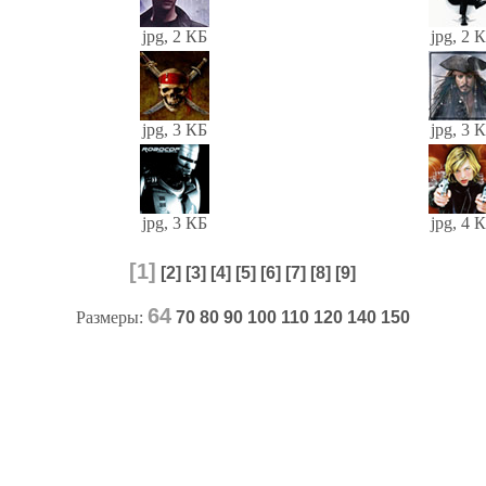
jpg, 2 КБ
jpg, 2 
jpg, 3 КБ
jpg, 3 
jpg, 3 КБ
jpg, 4 
[1]
[2]
[3]
[4]
[5]
[6]
[7]
[8]
[9]
64
Размеры:
70
80
90
100
110
120
140
150