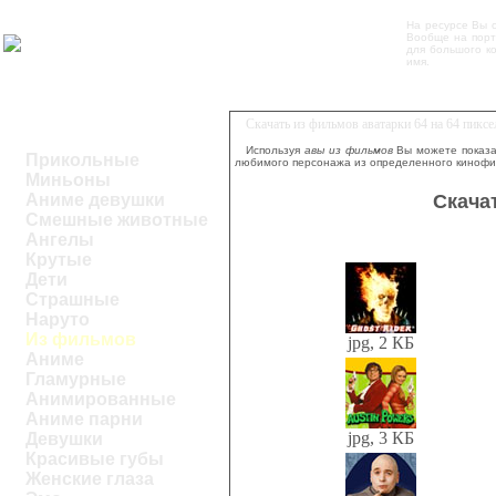
На ресурсе Вы 
Вообще на порт
для большого к
имя.
Скачать из фильмов аватарки 64 на 64 пикс
Используя
авы из фильмов
Вы можете показа
Прикольные
любимого персонажа из определенного кинофи
Миньоны
Скача
Аниме девушки
Смешные животные
Ангелы
Крутые
Дети
Страшные
Наруто
Из фильмов
jpg, 2 КБ
Аниме
Гламурные
Анимированные
Аниме парни
jpg, 3 КБ
Девушки
Красивые губы
Женские глаза