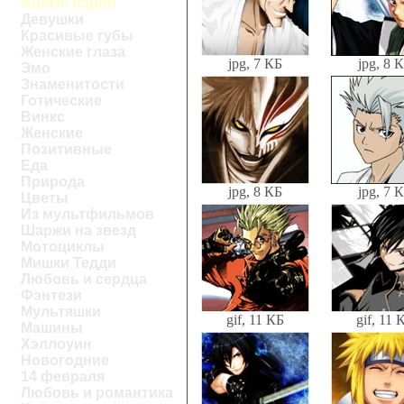
Аниме парни
Девушки
Красивые губы
Женские глаза
jpg, 7 КБ
jpg, 8 
Эмо
Знаменитости
Готические
Винкс
Женские
Позитивные
Еда
Природа
jpg, 8 КБ
jpg, 7 
Цветы
Из мультфильмов
Шаржи на звезд
Мотоциклы
Мишки Тедди
Любовь и сердца
Фэнтези
Мультяшки
gif, 11 КБ
gif, 11 
Машины
Хэллоуин
Новогодние
14 февраля
Любовь и романтика