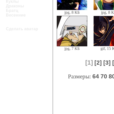
Куклы
Драконы
Братц
jpg, 8 КБ
jpg, 8 
Весенние
Сделать аватар
jpg, 7 КБ
gif, 15 
[1]
[2]
[3]
Размеры:
64
70
8