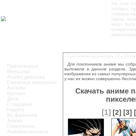
На этих с
которых п
собрана ко
парни, нес
могут быть
конкретног
информации
Скачать аниме парни аватарки 120 x 120 пи
Для поклонников аниме мы собра
Прикольные
выложили в данном разделе. Зде
Миньоны
изображения из самых популярных 
Аниме девушки
у нас их можно совершенно беспла
Смешные животные
Ангелы
Скачать аниме п
Крутые
пикселе
Дети
Страшные
Наруто
[1]
[2]
[3]
Из фильмов
Аниме
Гламурные
Анимированные