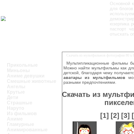
Основной к
для блогов
используе
демонстрир
юзерпика р
паспорт че
отыскать о
Скачать из мультфильмов фотографии 80 х 
Мультипликационные фильмы бы
Прикольные
Можно найти мультфильмы как для
Миньоны
детской, благодаря чему получаетс
Аниме девушки
аватары из мультфильмов
мог
Смешные животные
разными предпочтениями.
Ангелы
Крутые
Скачать из мультф
Дети
пикселе
Страшные
Наруто
Из фильмов
[1]
[2]
[3]
Аниме
Гламурные
Анимированные