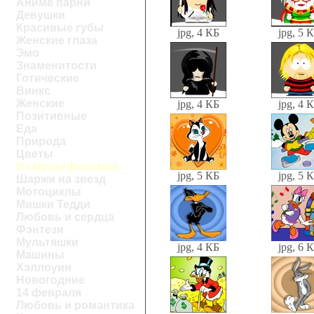
Аниме парни
Девушки
Красивые губы
jpg, 4 КБ
jpg, 5 
Женские глаза
Эмо
Знаменитости
Готические
Винкс
Женские
jpg, 4 КБ
jpg, 4 
Позитивные
Еда
Природа
Цветы
Из мультфильмов
jpg, 5 КБ
jpg, 5 
Шаржи на звезд
Мотоциклы
Мишки Тедди
Любовь и сердца
Фэнтези
Мультяшки
jpg, 4 КБ
jpg, 6 
Машины
Хэллоуин
Новогодние
14 февраля
Любовь и романтика