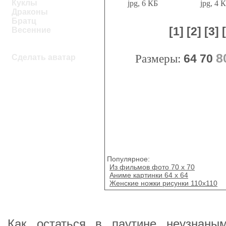
Куклы
jpg, 6 КБ
jpg, 4 
Драконы
Братц
[1]
[2]
[3]
Весенние
8
Размеры:
64
70
Сделать аватар
Популярное:
Из фильмов фото 70 x 70
Аниме картинки 64 х 64
Женские ножки рисунки 110x110
Как остаться в паутине неузнаны