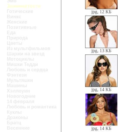
Эмо
Знаменитости
Готические
jpg, 12 КБ
Винкс
Женские
Позитивные
Еда
Природа
Цветы
Из мультфильмов
jpg, 13 КБ
Шаржи на звезд
Мотоциклы
Мишки Тедди
Любовь и сердца
Фэнтези
Мультяшки
Машины
jpg, 14 КБ
Хэллоуин
Новогодние
14 февраля
Любовь и романтика
Куклы
Драконы
Братц
Весенние
jpg, 14 КБ