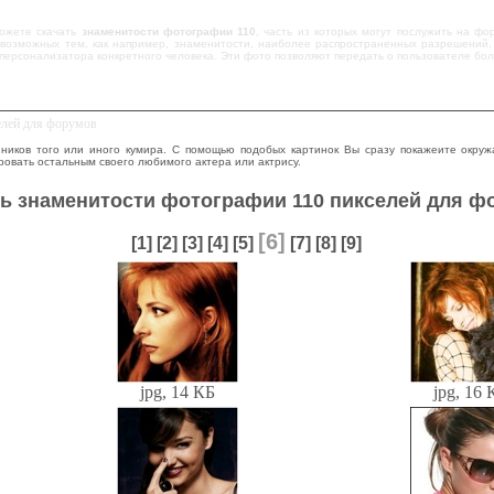
ожете скачать
знаменитости фотографии 110
, часть из которых могут послужить на фо
возможных тем, как например, знаменитости, наиболее распространенных разрешений, к
персонализатора конкретного человека. Эти фото позволяют передать о пользователе бо
елей для форумов
ников того или иного кумира. С помощью подобых картинок Вы сразу покажеите окруж
овать остальным своего любимого актера или актрису.
ь знаменитости фотографии 110 пикселей для ф
[6]
[1]
[2]
[3]
[4]
[5]
[7]
[8]
[9]
jpg, 14 КБ
jpg, 16 