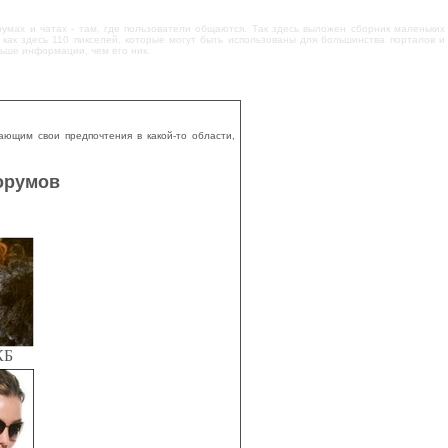
румах и чатах - там, где пользователи общаются. Так здесь выложен сборник маленьких
ак здесь 110 пикселей, которые могут быть использованы для большинства порталов и
льше информации, чем его ник.
ающим свои предпочтения в какой-то области,
орумов
КБ