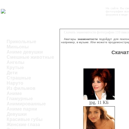
На сайте Вы см
фотографии все
форумов в виде 
Скачать знаменитости фотографии 110 пикс
Аватары
знаменитости
подойдут для поклон
Прикольные
например, в музыке. Или можете продемонстрир
Миньоны
Скачат
Аниме девушки
Смешные животные
Ангелы
Крутые
Дети
Страшные
Наруто
Из фильмов
Аниме
Гламурные
jpg, 11 КБ
Анимированные
Аниме парни
Девушки
Красивые губы
Женские глаза