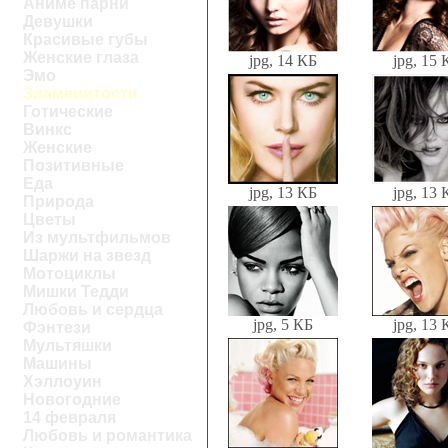
Аниме парни
Девушки
Красивые губы
Женские глаза
jpg, 14 КБ
jpg, 15 
Эмо
Знаменитости
Готические
Винкс
Женские
Позитивные
Еда
jpg, 13 КБ
jpg, 13 
Природа
Цветы
Из мультфильмов
Шаржи на звезд
Мотоциклы
Мишки Тедди
Любовь и сердца
jpg, 5 КБ
jpg, 13 
Фэнтези
Мультяшки
Машины
Хэллоуин
Новогодние
14 февраля
Любовь и романтика