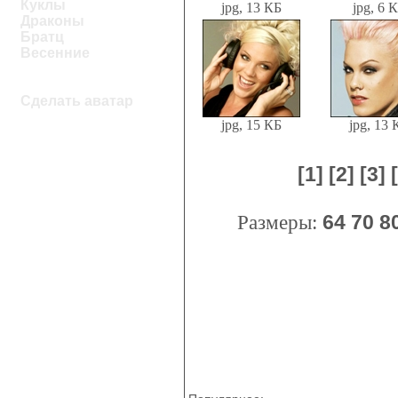
Куклы
jpg, 13 КБ
jpg, 6 
Драконы
Братц
Весенние
Сделать аватар
jpg, 15 КБ
jpg, 13 
[1]
[2]
[3]
Размеры:
64
70
8