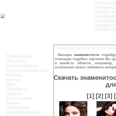
На этих ст
послужить 
собрана ко
нескольки
пригодятс
персонали
человеке б
Скачать знаменитости фотки 110х110 пиксе
Аватары
знаменитости
подойдут
Прикольные
помощью подобых картинок Вы ср
Миньоны
в какой-то области, например,
Аниме девушки
остальным своего любимого актера
Смешные животные
Ангелы
Скачать знаменитос
Крутые
дл
Дети
Страшные
Наруто
[1]
[2]
[3]
Из фильмов
Аниме
Гламурные
Анимированные