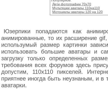
Популярное:
Дети фотографии 70х70
Мультяшки аватары 110на110
Мотоциклы аватары 120 на 120
Юзерпики попадаются как анимиро
анимированные, то их расширение gif,
использумый размер картинки завис
использовать большие аватары и са
загрузку только определенных разм
требования всех форумов здесь прису
допустим, 110х110 пикселей. Интерн
приятнее иногда быть неузнаным, и в 
аватарки.