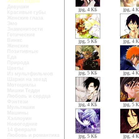
Аниме парни
Девушки
jpg, 4 КБ
jpg, 4 
Красивые губы
Женские глаза
Эмо
Знаменитости
Готические
Винкс
jpg, 5 КБ
jpg, 4 
Женские
Позитивные
Еда
Природа
Цветы
jpg, 5 КБ
jpg, 4 
Из мультфильмов
Шаржи на звезд
Мотоциклы
Мишки Тедди
Любовь и сердца
Фэнтези
jpg, 4 КБ
jpg, 5 
Мультяшки
Машины
Хэллоуин
Новогодние
14 февраля
Любовь и романтика
jpg, 5 КБ
jpg, 4 