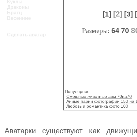
Куклы
Драконы
[2]
Братц
[1]
[3]
Весенние
8
Размеры:
64
70
Сделать аватар
Популярное:
Смешные животные авы 70на70
Аниме парни фотографии 150 на 
Любовь и романтика фото 100
Аватарки существуют как движущи