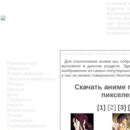
Основной к
форумов и
изображени
обычно дем
при поиск
своеобраз
возможност
Скачать аниме парни аватары 80 на 80 пикс
Для поклонников аниме мы собра
Прикольные
выложили в данном разделе. Зде
Миньоны
изображения из самых популярных 
Аниме девушки
у нас их можно совершенно беспла
Смешные животные
Ангелы
Скачать аниме 
Крутые
пикселе
Дети
Страшные
Наруто
[2]
[1]
[3]
Из фильмов
Аниме
Гламурные
Анимированные