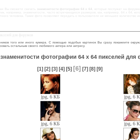
цах Вы сможете скачать
знаменитости фотографии 64 x 64
, которые послужат на форума
ик, например, знаменитости, часто встречающихся размеров, как, например, 64 x 64, ко
тного человека. Такие фото позволяют передать о пользователе не меньшее количество и
пикселей для форумов
ников того или иного кумира. С помощью подобых картинок Вы сразу покажеите окруж
овать остальным своего любимого актера или актрису.
 знаменитости фотографии 64 x 64 пикселей для
[6]
[1]
[2]
[3]
[4]
[5]
[7]
[8]
[9]
jpg, 6 КБ
jpg, 6 
jpg, 6 КБ
jpg, 6 