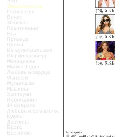
Эмо
Знаменитости
jpg, 6 КБ
Готические
Винкс
Женские
Позитивные
Еда
jpg, 6 КБ
Природа
Цветы
Из мультфильмов
Шаржи на звезд
Мотоциклы
jpg, 6 КБ
Мишки Тедди
Любовь и сердца
Фэнтези
Мультяшки
Машины
Хэллоуин
Новогодние
14 февраля
Любовь и романтика
Куклы
Драконы
Братц
Весенние
Популярное:
Мишки Тедди рисунки 110на110