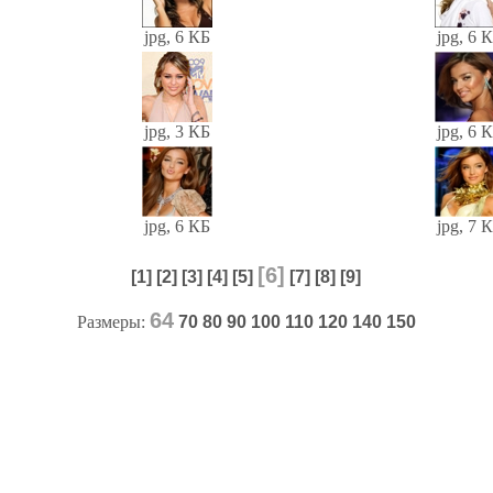
jpg, 6 КБ
jpg, 6 
jpg, 3 КБ
jpg, 6 
jpg, 6 КБ
jpg, 7 
[6]
[1]
[2]
[3]
[4]
[5]
[7]
[8]
[9]
64
Размеры:
70
80
90
100
110
120
140
150