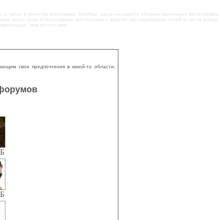
х и чатах в качестве юзерпиков. Вообще здесь находится сборник маленьких фотографии
торые могут быть использованы для большого количества социальных сетей и чатов в виде
нформации, чем просто имя.
ающим свои предпочтения в какой-то области,
 форумов
КБ
КБ