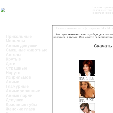
На этих страни
различных темат
юзерпика конкре
Скачать знаменитости фотографии 64 x 64 
Аватары
знаменитости
подойдут для поклон
Прикольные
например, в музыке. Или можете продемонстрир
Миньоны
Скачать
Аниме девушки
Смешные животные
Ангелы
Крутые
Дети
Страшные
Наруто
Из фильмов
jpg, 5 КБ
Аниме
Гламурные
Анимированные
Аниме парни
jpg, 5 КБ
Девушки
Красивые губы
Женские глаза