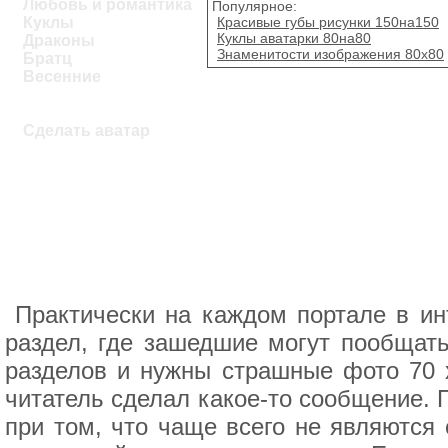
Любовь и романтика
Популярное:
Красивые губы рисунки 150на150
Куклы
Куклы аватарки 80на80
Драконы
Знаменитости изображения 80x80
Братц
Весенние
Сделать аватар
Практически на каждом портале в инт
раздел, где зашедшие могут пообщать
разделов и нужны страшные фото 70 х
читатель сделал какое-то сообщение. 
при том, что чаще всего не являются