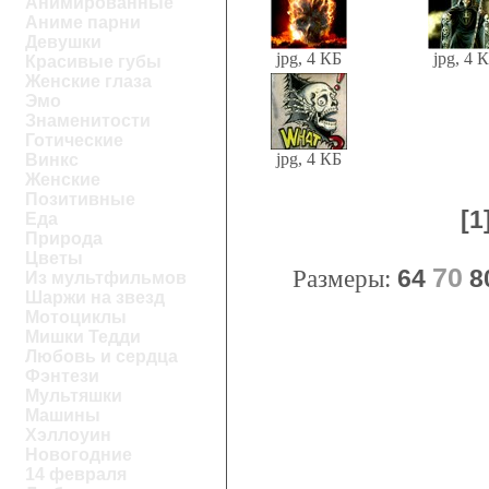
Анимированные
Аниме парни
Девушки
jpg, 4 КБ
jpg, 4 
Красивые губы
Женские глаза
Эмо
Знаменитости
Готические
jpg, 4 КБ
Винкс
Женские
Позитивные
[1
Еда
Природа
Цветы
70
Размеры:
64
8
Из мультфильмов
Шаржи на звезд
Мотоциклы
Мишки Тедди
Любовь и сердца
Фэнтези
Мультяшки
Машины
Хэллоуин
Новогодние
14 февраля