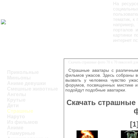
На ресурс
социальных
пользоват
тематик, к
например,
порталов и
картинки п
интернет п
Скачать страшные фото 70 х 70 пикселей д
Страшные аватары с различным
Прикольные
фильмов ужасов. Здесь собраны в
Миньоны
вызвать у человека чувство ужа
Аниме девушки
форумов, посвященных мистике и
Смешные животные
подойдут подобные аватарки.
Ангелы
Крутые
Скачать страшные 
Дети
Страшные
Наруто
Из фильмов
[1
Аниме
Гламурные