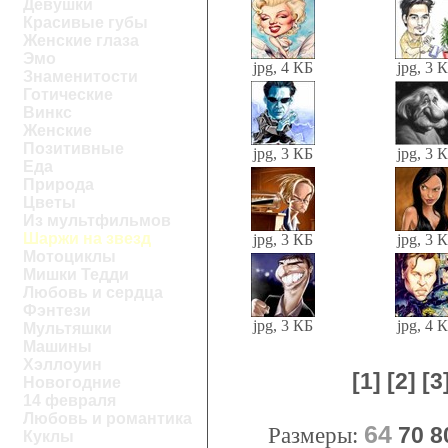
Девушки
Красивые губы
Женские глаза
Эмо
jpg, 4 КБ
jpg, 3 
Знаменитости
Готические
Винкс
Женские
Позитивные
jpg, 3 КБ
jpg, 3 
Еда
Природа
Цветы
Из мультфильмов
Шаржи на звезд
jpg, 3 КБ
jpg, 3 
Мотоциклы
Мишки Тедди
Любовь и сердца
Фэнтези
jpg, 3 КБ
jpg, 4 
Мультяшки
Машины
Хэллоуин
[1]
[2]
[3
Новогодние
14 февраля
Любовь и романтика
64
Размеры:
70
8
Куклы