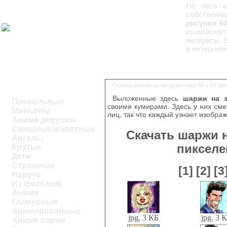
Не весь н
собственн
рисунки 64
возможнос
интересы. 
в интернете
Скачать шаржи на звезд рисунки 64 x 64 пи
Выложенные здесь
шаржи на з
Прикольные
своими кумирами. Здесь у них см
Миньоны
лиц, так что каждый узнает изобра
Аниме девушки
Смешные животные
Скачать шаржи н
Ангелы
пикселе
Крутые
Дети
Страшные
[1]
[2]
[3
Наруто
Из фильмов
Аниме
Гламурные
Анимированные
jpg, 3 КБ
jpg, 3 
Аниме парни