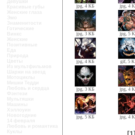
Девушки
jpg, 4 КБ
jpg, 4 
Красивые губы
Женские глаза
Эмо
Знаменитости
Готические
jpg, 3 КБ
jpg, 5 
Винкс
Женские
Позитивные
Еда
Природа
Цветы
jpg, 4 КБ
gif, 5 
Из мультфильмов
Шаржи на звезд
Мотоциклы
Мишки Тедди
Любовь и сердца
jpg, 3 КБ
jpg, 4 
Фэнтези
Мультяшки
Машины
Хэллоуин
Новогодние
jpg, 5 КБ
jpg, 4 
14 февраля
Любовь и романтика
Куклы
[1