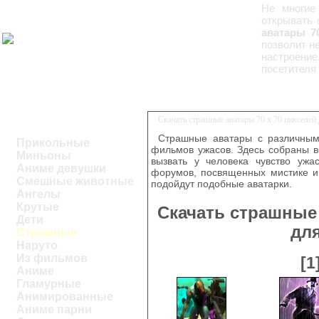
Не многие
открывать 
аватары 7
позволит н
настроение
посетителя 
Скачать страшные аватары 70 x 70 пикселей
Страшные аватары с различным
Прикольные
фильмов ужасов. Здесь собраны в
Миньоны
вызвать у человека чувство ужа
Аниме девушки
форумов, посвященных мистике и
Смешные животные
подойдут подобные аватарки.
Ангелы
Крутые
Скачать страшные 
Дети
дл
Страшные
Наруто
Из фильмов
[1
Аниме
Гламурные
Анимированные
Аниме парни