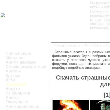
На ресурс
сетях и ча
маленьких
используе
многих по
аватары п
псевдоним.
Скачать страшные фото 150 x 150 пикселей
Страшные аватары с различным
Прикольные
фильмов ужасов. Здесь собраны в
Миньоны
вызвать у человека чувство ужа
Аниме девушки
форумов, посвященных мистике и
Смешные животные
подойдут подобные аватарки.
Ангелы
Крутые
Скачать страшные
Дети
дл
Страшные
Наруто
Из фильмов
[1
Аниме
Гламурные
Анимированные