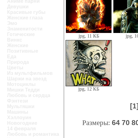
Аниме парни
Девушки
Красивые губы
Женские глаза
Эмо
Знаменитости
Готические
jpg, 11 КБ
jpg, 
Винкс
Женские
Позитивные
Еда
Природа
Цветы
Из мультфильмов
Шаржи на звезд
Мотоциклы
jpg, 12 КБ
Мишки Тедди
Любовь и сердца
Фэнтези
[1
Мультяшки
Машины
Хэллоуин
Размеры:
64
70
8
Новогодние
14 февраля
Любовь и романтика