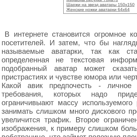
Шаржи на звезд аватары 150x150
Женские ножки аватарки 64x64
В интернете становится огромное к
посетителей. И затем, что бы нагляд
называемые аватарки, так как ста
определенная не текстовая инфор
подобранный аватар может сказат
пристрастиях и чувстве юмора или черт
Какой авик предпочесть - личное
требования, которых надо приде
ограничивыают массу используемого 
занимать слишком много дискового про
увеличится трафик. Второе ограниче
изображения, к примеру слишком боль
вебстранице, что займет полезную пл