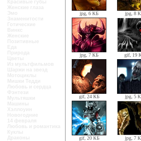
Красивые губы
Женские глаза
Эмо
jpg, 6 КБ
jpg, 8 
Знаменитости
Готические
Винкс
Женские
Позитивные
Еда
Природа
jpg, 7 КБ
gif, 19 
Цветы
Из мультфильмов
Шаржи на звезд
Мотоциклы
Мишки Тедди
Любовь и сердца
Фэнтези
gif, 24 КБ
jpg, 5 
Мультяшки
Машины
Хэллоуин
Новогодние
14 февраля
Любовь и романтика
Куклы
Драконы
gif, 20 КБ
jpg, 7 