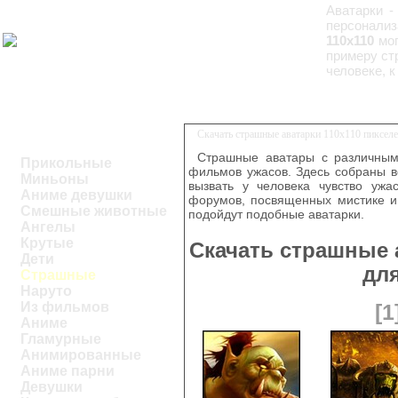
Аватарки -
персонализ
110x110
мог
примеру ст
человеке, к
Скачать страшные аватарки 110x110 пиксел
Страшные аватары с различным
Прикольные
фильмов ужасов. Здесь собраны в
Миньоны
вызвать у человека чувство ужа
Аниме девушки
форумов, посвященных мистике и
Смешные животные
подойдут подобные аватарки.
Ангелы
Крутые
Скачать страшные 
Дети
дл
Страшные
Наруто
Из фильмов
[1
Аниме
Гламурные
Анимированные
Аниме парни
Девушки