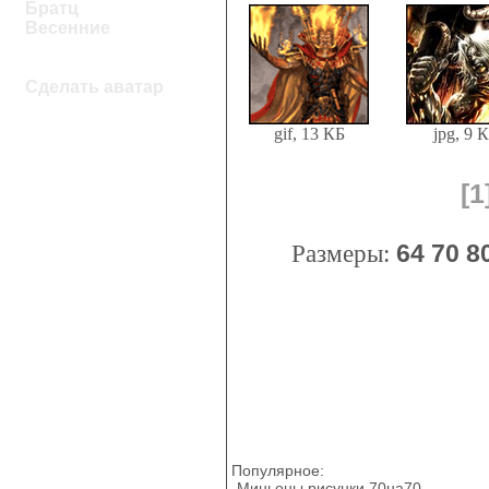
Братц
Весенние
Сделать аватар
gif, 13 КБ
jpg, 9 
[1
Размеры:
64
70
8
Популярное:
Миньоны рисунки 70на70