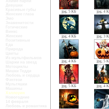
Аниме парни
Девушки
Красивые губы
jpg, 5 КБ
jpg, 4 
Женские глаза
Эмо
Знаменитости
Готические
Винкс
Женские
jpg, 4 КБ
jpg, 3 
Позитивные
Еда
Природа
Цветы
Из мультфильмов
jpg, 4 КБ
jpg, 5 
Шаржи на звезд
Мотоциклы
Мишки Тедди
Любовь и сердца
Фэнтези
Мультяшки
jpg, 5 КБ
jpg, 4 
Машины
Хэллоуин
Новогодние
14 февраля
Любовь и романтика