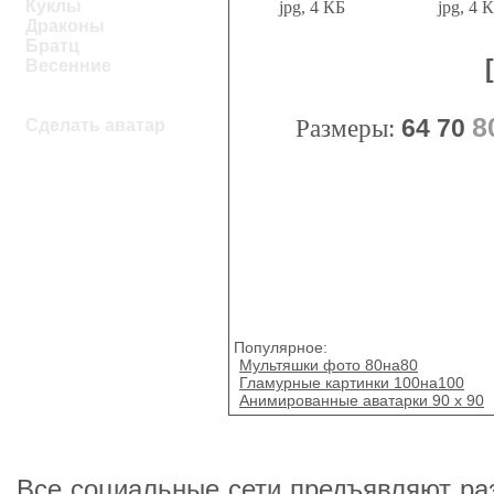
Куклы
jpg, 4 КБ
jpg, 4 
Драконы
Братц
Весенние
8
Размеры:
64
70
Сделать аватар
Популярное:
Мультяшки фото 80на80
Гламурные картинки 100на100
Анимированные аватарки 90 x 90
Все социальные сети предъявляют раз