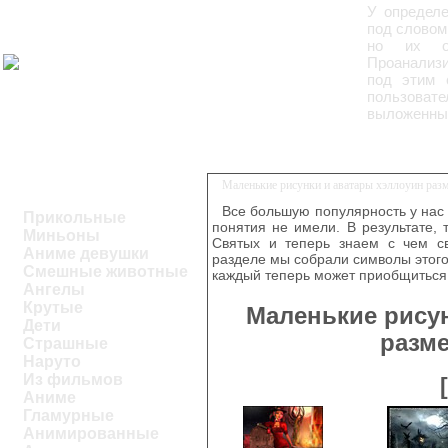
У определе
под словом
но их об
Проанализи
под этим 
пользоват
выложенные
Маленькие рисунки и аватары хэллоуин разм
Все большую популярность у нас
Прикольные
понятия не имели. В результате,
Миньоны
Святых и теперь знаем с чем св
Аниме девушки
разделе мы собрали символы этого
Смешные животные
каждый теперь может приобщиться 
Ангелы
Крутые
Маленькие рису
Дети
разме
Страшные
Наруто
Из фильмов
Аниме
Гламурные
Анимированные