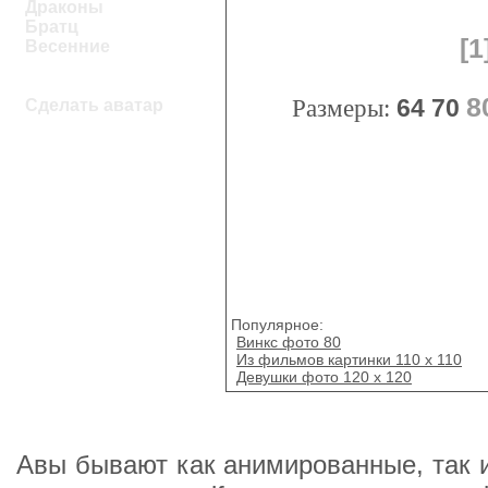
Драконы
Братц
[1
Весенние
8
Размеры:
64
70
Сделать аватар
Популярное:
Винкс фото 80
Из фильмов картинки 110 х 110
Девушки фото 120 x 120
Авы бывают как анимированные, так и