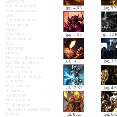
Девушки
Красивые губы
jpg, 4 КБ
jpg, 5 
Женские глаза
Эмо
Знаменитости
Готические
Винкс
Женские
jpg, 5 КБ
gif, 12 
Позитивные
Еда
Природа
Цветы
Из мультфильмов
gif, 14 КБ
jpg, 3 
Шаржи на звезд
Мотоциклы
Мишки Тедди
Любовь и сердца
Фэнтези
Мультяшки
gif, 12 КБ
jpg, 4 
Машины
Хэллоуин
Новогодние
14 февраля
Любовь и романтика
Куклы
gif, 8 КБ
jpg, 6 