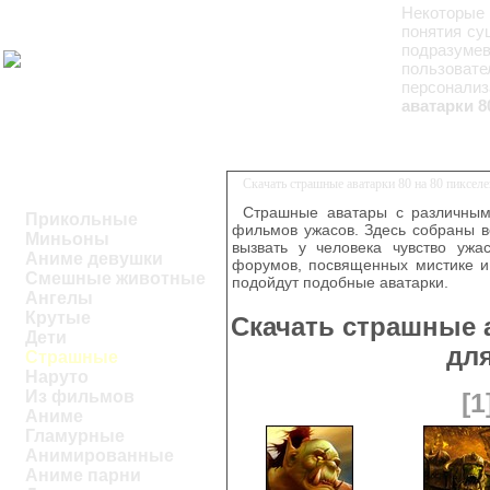
Некоторые 
понятия су
подразумев
пользоват
персонали
аватарки 8
Скачать страшные аватарки 80 на 80 пиксел
Страшные аватары с различным
Прикольные
фильмов ужасов. Здесь собраны в
Миньоны
вызвать у человека чувство ужа
Аниме девушки
форумов, посвященных мистике и
Смешные животные
подойдут подобные аватарки.
Ангелы
Крутые
Скачать страшные а
Дети
дл
Страшные
Наруто
Из фильмов
[1
Аниме
Гламурные
Анимированные
Аниме парни