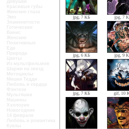
Девушки
Красивые губы
Женские глаза
Эмо
jpg, 7 КБ
jpg, 7 
Знаменитости
Готические
Винкс
Женские
Позитивные
Еда
Природа
jpg, 6 КБ
jpg, 9 
Цветы
Из мультфильмов
Шаржи на звезд
Мотоциклы
Мишки Тедди
Любовь и сердца
Фэнтези
jpg, 7 КБ
gif, 10 
Мультяшки
Машины
Хэллоуин
Новогодние
14 февраля
Любовь и романтика
Куклы