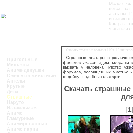
Малое кол
показыват
аватары 11
возможност
Как раз эт
являться ег
Скачать страшные аватары 110х110 пикселе
Страшные аватары с различным
Прикольные
фильмов ужасов. Здесь собраны в
Миньоны
вызвать у человека чувство ужа
Аниме девушки
форумов, посвященных мистике и
Смешные животные
подойдут подобные аватарки.
Ангелы
Крутые
Скачать страшные 
Дети
дл
Страшные
Наруто
Из фильмов
[1
Аниме
Гламурные
Анимированные
Аниме парни