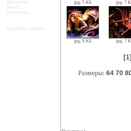
Драконы
jpg, 5 КБ
jpg, 7 
Братц
Весенние
Сделать аватар
jpg, 9 КБ
jpg, 7 
[1
Размеры:
64
70
8
Популярное: