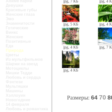
Аниме парни
jpg, 7 КБ
jpg, 4 
Девушки
Красивые губы
Женские глаза
Эмо
Знаменитости
jpg, 5 КБ
jpg, 4 
Готические
Винкс
Женские
Позитивные
Еда
jpg, 4 КБ
jpg, 7 
Природа
Цветы
Из мультфильмов
Шаржи на звезд
Мотоциклы
jpg, 4 КБ
Мишки Тедди
Любовь и сердца
Фэнтези
Мультяшки
Машины
Хэллоуин
70
Размеры:
64
8
Новогодние
14 февраля
Любовь и романтика