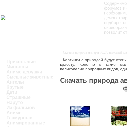
Содержимое
форумов и 
необходим
демонстри
подборе се
своеобраз
позволит о
Скачать природа аватары 70х70 пикселей д
Картинки с природой будут отли
Прикольные
красоту. Конечно в такие мал
Миньоны
великолепие природных видов, одн
Аниме девушки
Смешные животные
Скачать природа а
Ангелы
Крутые
Дети
Страшные
Наруто
Из фильмов
Аниме
Гламурные
Анимированные