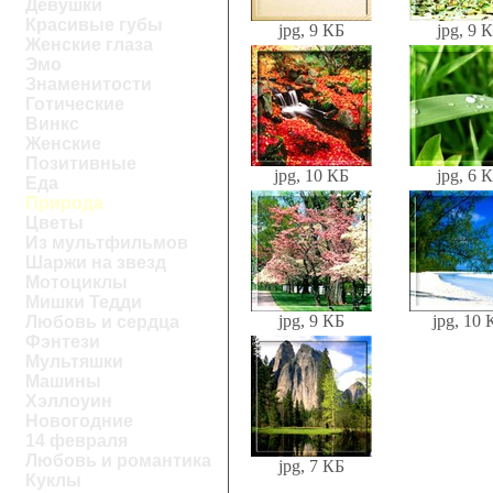
Девушки
Красивые губы
jpg, 9 КБ
jpg, 9 
Женские глаза
Эмо
Знаменитости
Готические
Винкс
Женские
Позитивные
jpg, 10 КБ
jpg, 6 
Еда
Природа
Цветы
Из мультфильмов
Шаржи на звезд
Мотоциклы
Мишки Тедди
jpg, 9 КБ
jpg, 10 
Любовь и сердца
Фэнтези
Мультяшки
Машины
Хэллоуин
Новогодние
14 февраля
Любовь и романтика
jpg, 7 КБ
Куклы