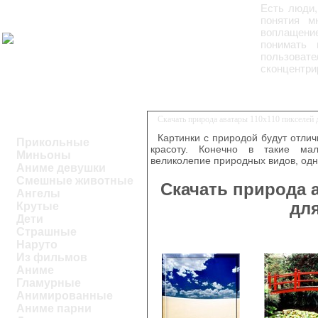
Есть люди,
понятия м
воплащение
понимать 
пользова
сконцентри
Скачать природа аватары 110x110 пикселей
Картинки с природой будут отли
Прикольные
красоту. Конечно в такие мал
Миньоны
великолепие природных видов, одн
Аниме девушки
Смешные животные
Скачать природа 
Ангелы
дл
Крутые
Дети
Страшные
Наруто
Из фильмов
Аниме
Гламурные
Анимированные
Аниме парни