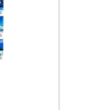
КБ
КБ
КБ