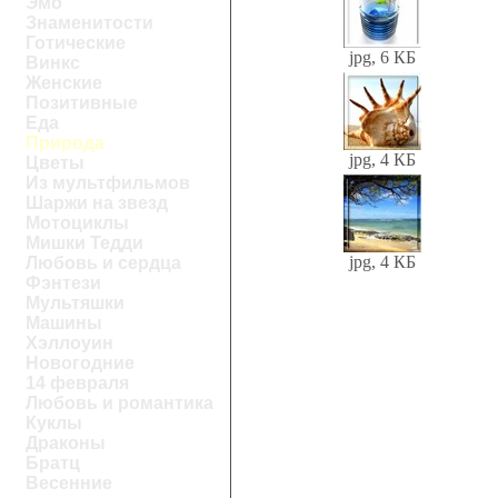
Эмо
Знаменитости
Готические
jpg, 6 КБ
Винкс
Женские
Позитивные
Еда
Природа
jpg, 4 КБ
Цветы
Из мультфильмов
Шаржи на звезд
Мотоциклы
Мишки Тедди
jpg, 4 КБ
Любовь и сердца
Фэнтези
Мультяшки
Машины
Хэллоуин
Новогодние
14 февраля
Любовь и романтика
Куклы
Драконы
Братц
Весенние