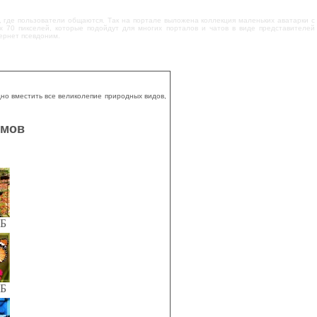
ам, где пользователи общаются. Так на портале выложена коллекция маленьких аватарки с
 70 пикселей, которые подойдут для многих порталов и чатов в виде представителей
ернет псевдоним.
но вместить все великолепие природных видов,
умов
КБ
КБ