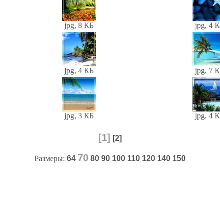
jpg, 8 КБ
jpg, 4 
jpg, 4 КБ
jpg, 7 
jpg, 3 КБ
jpg, 4 
[1]
[2]
70
Размеры:
64
80
90
100
110
120
140
150