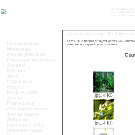
На ресурсе Вы 
разнообразным 
конкретного инт
Скачать природа аватарки 70 x 70 пикселей
Картинки с природой будут отличными аватар
Прикольные
однако мы постарались это сделать.
Миньоны
Ска
Аниме девушки
Смешные животные
Ангелы
Крутые
Дети
Страшные
Наруто
Из фильмов
jpg, 4 КБ
Аниме
Гламурные
Анимированные
Аниме парни
Девушки
jpg, 4 КБ
Красивые губы
Женские глаза