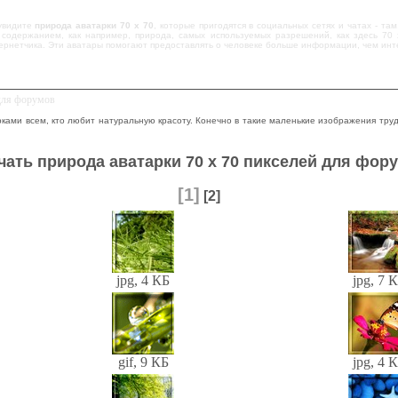
увидите
природа аватарки 70 x 70
, которые пригодятся в социальных сетях и чатах - т
содержанием, как например, природа, самых используемых разрешений, как здесь 70 x
ернетчика. Эти аватары помогают предоставлять о человеке больше информации, чем инт
 для форумов
ками всем, кто любит натуральную красоту. Конечно в такие маленькие изображения труд
чать природа аватарки 70 x 70 пикселей для фор
[1]
[2]
jpg, 4 КБ
jpg, 7 
gif, 9 КБ
jpg, 4 