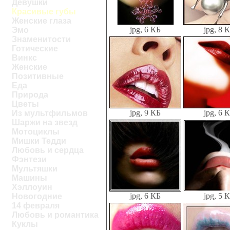
Девушки
Красивые губы
Женские глаза
jpg, 6 КБ
jpg, 8 
Эмо
Знаменитости
Готические
Винкс
Женские
Позитивные
Еда
Природа
Цветы
jpg, 9 КБ
jpg, 6 
Из мультфильмов
Шаржи на звезд
Мотоциклы
Мишки Тедди
Любовь и сердца
Фэнтези
Мультяшки
Машины
Хэллоуин
jpg, 6 КБ
jpg, 5 
Новогодние
14 февраля
Любовь и романтика
Куклы