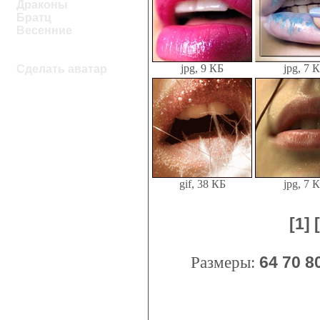
Драконы
Братц
Весенние
jpg, 9 КБ
jpg, 7 
Сделать аватар
gif, 38 КБ
jpg, 7 
[1]
Размеры:
64
70
8