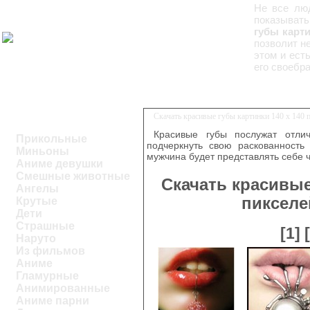
Не все люд
показывать
губы карти
позволит н
этом и ест
его своебра
Скачать красивые губы картинки 140 x 140 
Красивые губы послужат отли
Прикольные
подчеркнуть свою раскованность 
Миньоны
мужчина будет представлять себе ч
Аниме девушки
Смешные животные
Скачать красивые
Ангелы
пикселе
Крутые
Дети
Страшные
[1]
Наруто
Из фильмов
Аниме
Гламурные
Анимированные
Аниме парни