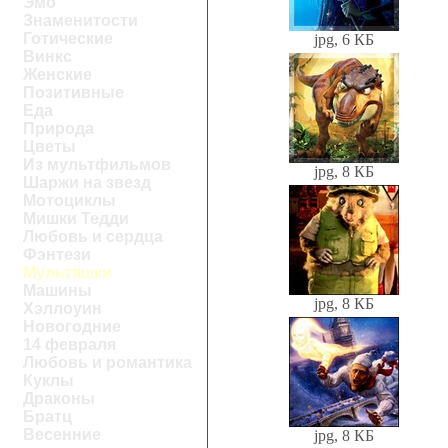
Эмо
Знаменитости
Готические
jpg, 6 КБ
Винкс
Женские
Позитивные
Еда
Природа
Цветы
Из мультфильмов
jpg, 8 КБ
Шаржи на звезд
Мотоциклы
Мишки Тедди
Любовь и сердца
Фэнтези
Мультяшки
Машины
jpg, 8 КБ
Хэллоуин
Новогодние
14 февраля
Любовь и романтика
Куклы
Драконы
Братц
Весенние
jpg, 8 КБ