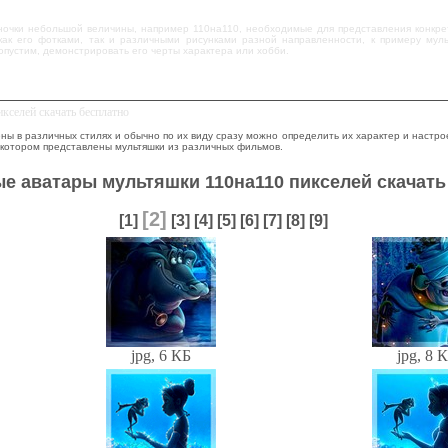
уночки небольшой величины, например 110на110, необходимые для представления конкрет
 как его фотками, так и различными рисунками разной направленности, к примеру м
опустим, демонстрировать его черты характера или хобби.
кселей скачать бесплатно
 в различных стилях и обычно по их виду сразу можно определить их характер и настроен
 котором представлены мультяшки из различных фильмов.
е аватары мультяшки 110на110 пикселей скачать
[2]
[1]
[3]
[4]
[5]
[6]
[7]
[8]
[9]
jpg, 6 КБ
jpg, 8 