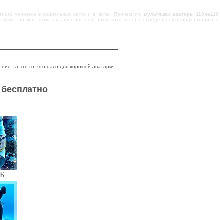
ного человека в социальных сетях и в чатах. Причем эти
мультяшки аватары 110на110
ультяшки, но при этом аватары обязаны заключать в себе определенную информацию о
ие - а это то, что надо для хорошей аватарки.
 бесплатно
КБ