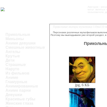
Аватарки - рис
могут являться
пользователе, д
Прикольные аватары мультяшки 110на110 пи
Персонажи различных мультфильмов выполнены
Прикольные
Поэтому мы выкладываем уже второй раздел, в
Миньоны
Прикольны
Аниме девушки
Смешные животные
Ангелы
Крутые
Дети
Страшные
Наруто
Из фильмов
Аниме
Гламурные
jpg, 6 КБ
Анимированные
Аниме парни
Девушки
Красивые губы
Женские глаза