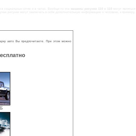
 в социальных сетях и в чатах. Вообще-то эти
машины рисунки 110 х 110
могут являться
лучае рисунки могут заключать в себе дополнительную информацию о человеке, к примеру,
арку авто Вы предпочитаете. При этом можно
бесплатно
КБ