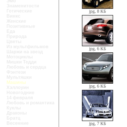
Эмо
Знаменитости
Готические
jpg, 8 КБ
Винкс
Женские
Позитивные
Еда
Природа
Цветы
Из мультфильмов
jpg, 6 КБ
Шаржи на звезд
Мотоциклы
Мишки Тедди
Любовь и сердца
Фэнтези
Мультяшки
Машины
jpg, 6 КБ
Хэллоуин
Новогодние
14 февраля
Любовь и романтика
Куклы
Драконы
Братц
Весенние
jpg, 7 КБ