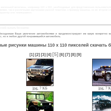
 маленькой величины, например 110 х 110, необходимые для представления пользователя
фиями, так и различными картинками разной тематики, к примеру машины, но во втором с
характер или темперамент.
елей скачать бесплатно
беседникам Ваше увлечение автомобилями и продемонстрируют им какую конкретно м
Вас, но и любое другой понравившийся автомобиль.
ые рисунки машины 110 х 110 пикселей скачать 
[5]
[1]
[2]
[3]
[4]
[6]
[7]
[8]
[9]
jpg, 7 КБ
jpg, 7 