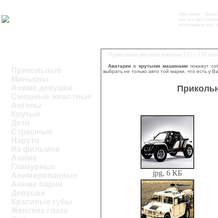
Аватарки - фото
как его фотогра
показывать его 
Прикольные рисунки машины 110 х 110 пикс
Аватарки с крутыми машинами
покажут со
Прикольные
выбрать не только авто той марки, что есть у 
Миньоны
Прикольн
Аниме девушки
Смешные животные
Ангелы
Крутые
Дети
Страшные
Наруто
Из фильмов
Аниме
Гламурные
jpg, 6 КБ
Анимированные
Аниме парни
Девушки
Красивые губы
Женские глаза