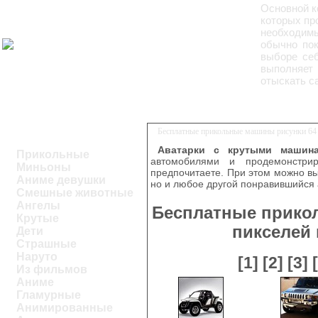
Основной к
которых пр
необходим
обычно пок
выборе себ
выполняет 
отыскать с
Бесплатные прикольные машины рисунки 64 
Аватарки с крутыми машин
Прикольные
автомобилями и продемонстри
Миньоны
предпочитаете. При этом можно выб
Аниме девушки
но и любое другой понравившийся 
Смешные животные
Ангелы
Бесплатные прико
Крутые
пикселей
Дети
Страшные
Наруто
[1]
[2]
[3]
Из фильмов
Аниме
Гламурные
Анимированные