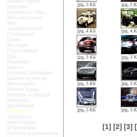
Аниме парни
jpg, 3 КБ
jpg, 3 
Девушки
Красивые губы
Женские глаза
Эмо
Знаменитости
jpg, 4 КБ
jpg, 4 
Готические
Винкс
Женские
Позитивные
Еда
jpg, 3 КБ
jpg, 3 
Природа
Цветы
Из мультфильмов
Шаржи на звезд
jpg, 3 КБ
jpg, 3 
Мотоциклы
Мишки Тедди
Любовь и сердца
Фэнтези
Мультяшки
jpg, 3 КБ
jpg, 3 
Машины
Хэллоуин
Новогодние
[1]
[2]
[3]
14 февраля
Любовь и романтика