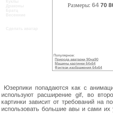
Куклы
64
Размеры:
70
8
Драконы
Братц
Весенние
Сделать аватар
Популярное:
Природа аватарки 90на90
Машины картинки 64х64
Фэнтези изображения 64x64
Юзерпики попадаются как с анимаци
используют расширение gif, во втор
картинки зависит от требований на 
использовать большие авы и сами их 